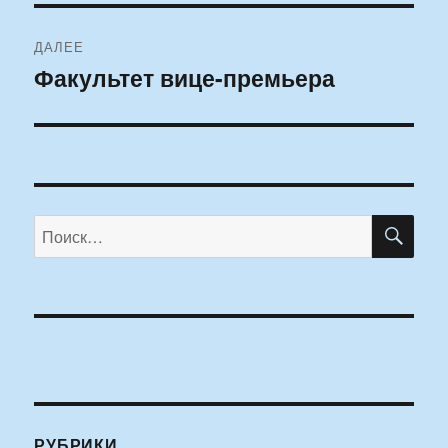
ДАЛЕЕ
Факультет вице-премьера
Следующая
запись:
ПО
Искать:
РУБРИКИ