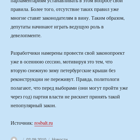
парламентариям устанавливать в этом вопросе свои
правила. Более того, отсутствие таких правил уже
многие ставят законодателям в вину. Таким образом,
депутаты начинают играть ведущую роль в
девелопменте.
Разработчики намерены провести свой законопроект
уже в осеннюю сессию, мотивируя это тем, что
вторую снежную зиму петербургские крыши без
реконструкции не переживут. Правда, политологи
полагают, что перед выборами (они могут пройти уже
через год) партия власти не рискнет принять такой
непопулярный закон.
Источник:
rosbalt.ru
Автор
Опубликовано
Рубрики
02.09.2010
Новости