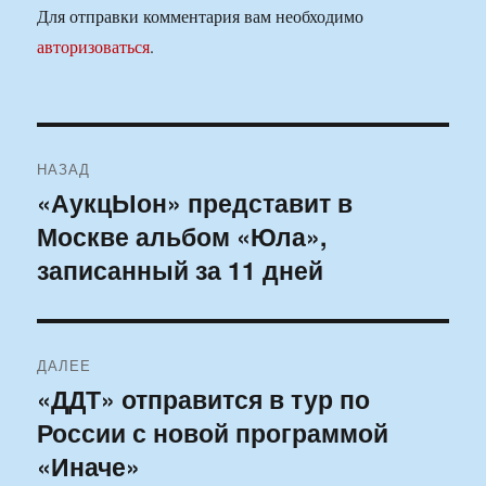
Для отправки комментария вам необходимо
авторизоваться
.
Навигация
НАЗАД
по
«АукцЫон» представит в
Предыдущая
Москве альбом «Юла»,
запись:
записям
записанный за 11 дней
ДАЛЕЕ
«ДДТ» отправится в тур по
Следующая
России с новой программой
запись:
«Иначе»