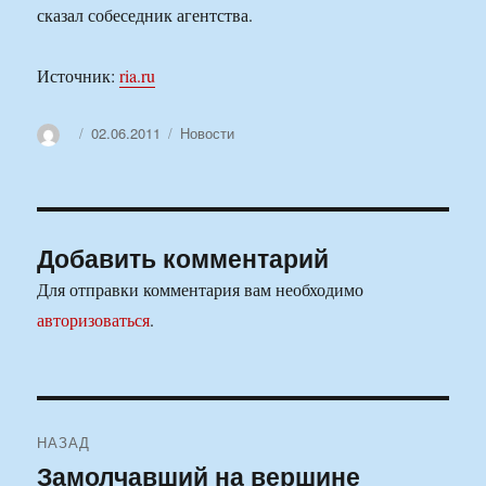
сказал собеседник агентства.
Источник:
ria.ru
Автор
Опубликовано
Рубрики
02.06.2011
Новости
Добавить комментарий
Для отправки комментария вам необходимо
авторизоваться
.
Навигация
НАЗАД
по
Замолчавший на вершине
Предыдущая