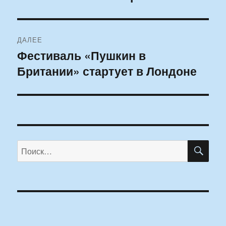
запись:
записям
ДАЛЕЕ
Фестиваль «Пушкин в
Следующая
Британии» стартует в Лондоне
запись:
ПО
Искать: