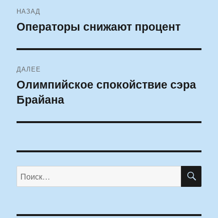
Навигация
НАЗАД
по
Операторы снижают процент
Предыдущая
запись:
записям
ДАЛЕЕ
Олимпийское спокойствие сэра
Следующая
Брайана
запись:
ПО
Искать: