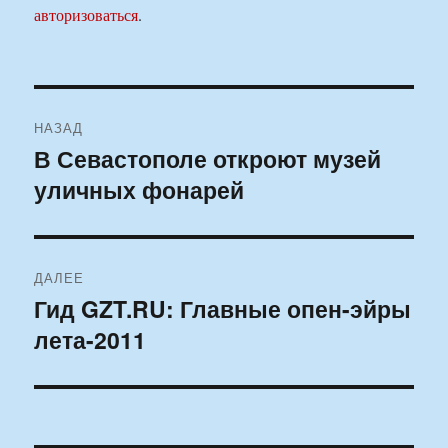
авторизоваться
.
Навигация
НАЗАД
по
В Севастополе откроют музей
Предыдущая
уличных фонарей
запись:
записям
ДАЛЕЕ
Гид GZT.RU: Главные опен-эйры
Следующая
лета-2011
запись: