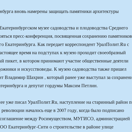
в Екатеринбургском музее садоводства и плодоводства Среднего
ояться пресс-конференция, посвященная сохранению памятников
го Екатеринбурга. Как передает корреспондент УралПолит.Ru с
настоящее время на подступах к музею проходит своеобразный
й пикет, в котором принимают участие общественные деятели
дожники и искусствоведы. К музею садоводства также пришел
т Владимир Шахрин , который ранее уже выступал за сохранен
атеринбурга и депутат гордумы Максим Петлин.
ее уже писал УралПолит.Ru, наступление на старинный район п
 революции началось еще в 2007 году, когда было подписано
 соглашение между Росимуществом, МУГИСО, администрацией
ОО Екатеринбург-Сити о строительстве в районе улице