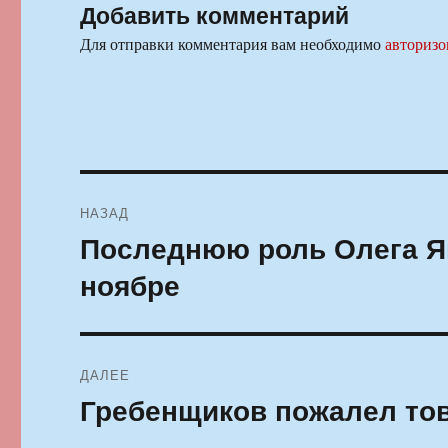
Добавить комментарий
Для отправки комментария вам необходимо
авторизо
Навигация
НАЗАД
по
Последнюю роль Олега Ян
Предыдущая
запись:
записям
ноябре
ДАЛЕЕ
Гребенщиков пожалел то
Следующая
запись: