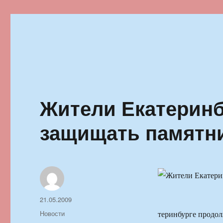
Ильменский фестиваль автор
Жители Екатеринб
защищать памятн
Автор
Опубликовано
21.05.2009
Рубрики
Новости
теринбурге продол