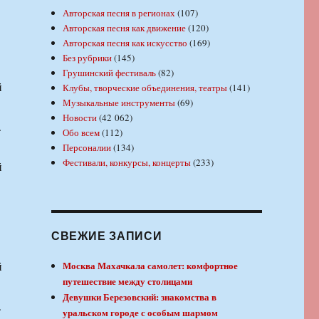
Авторская песня в регионах
(107)
Авторская песня как движение
(120)
Авторская песня как искусство
(169)
Без рубрики
(145)
Грушинский фестиваль
(82)
й
Клубы, творческие объединения, театры
(141)
Музыкальные инструменты
(69)
Новости
(42 062)
.
Обо всем
(112)
Персоналии
(134)
Фестивали, конкурсы, концерты
(233)
й
СВЕЖИЕ ЗАПИСИ
й
Москва Махачкала самолет: комфортное
путешествие между столицами
Девушки Березовский: знакомства в
.
уральском городе с особым шармом