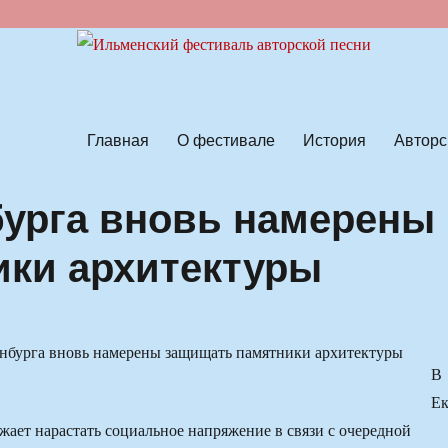
ской песни
Главная
О фестивале
История
Авторс
урга вновь намерены
ики архитектуры
В
Ек
жает нарастать социальное напряжение в связи с очередной