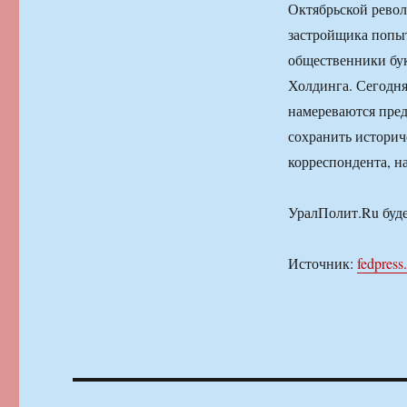
Октябрьской револ
застройщика попыт
общественники бу
Холдинга. Сегодня
намереваются пред
сохранить историч
корреспондента, н
УралПолит.Ru буде
Источник:
fedpress