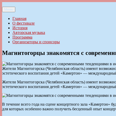
Перейти
к
Меню
Ильменский фестиваль авторской песни
содержимому
Главная
О фестивале
История
Авторская музыка
Программа
Организаторы и спонсоры
Магнитогорцы знакомятся с современн
Жители Магнитогорска (Челябинская область) имеют возможно
эстетического воспитания детей «Камертон» — международный
Жители Магнитогорска (Челябинская область) имеют возможно
эстетического воспитания детей «Камертон» — международный
В течение всего года на сцене концертного зала «Камертон» б
для которых особенно важно получить бесценный опыт концер