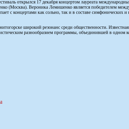
естиваль открылся 17 декабря концертом лауреата международн
нко (Москва). Вероника Лемишенко является победителем межд
ает с концертами как сольно, так и в составе симфонических и
тогорске широкий резонанс среди общественности. Известная 
истическим разнообразием программы, объединившей в одном ко
ра