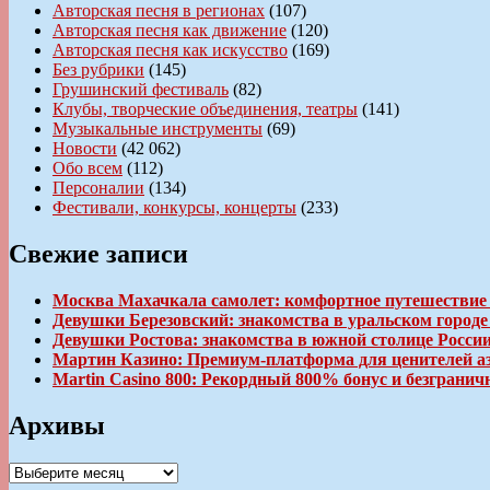
Авторская песня в регионах
(107)
Авторская песня как движение
(120)
Авторская песня как искусство
(169)
Без рубрики
(145)
Грушинский фестиваль
(82)
Клубы, творческие объединения, театры
(141)
Музыкальные инструменты
(69)
Новости
(42 062)
Обо всем
(112)
Персоналии
(134)
Фестивали, конкурсы, концерты
(233)
Свежие записи
Москва Махачкала самолет: комфортное путешествие
Девушки Березовский: знакомства в уральском город
Девушки Ростова: знакомства в южной столице Росси
Мартин Казино: Премиум-платформа для ценителей а
Martin Casino 800: Рекордный 800% бонус и безгран
Архивы
Архивы