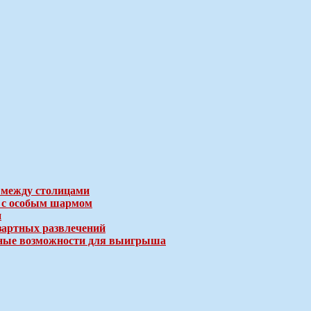
 между столицами
е с особым шармом
и
зартных развлечений
ичные возможности для выигрыша