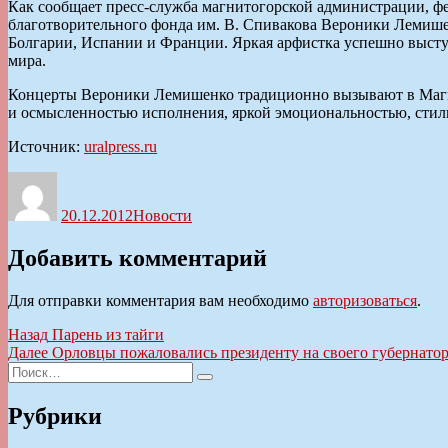
Как сообщает пресс-служба магнитогорской администрации, ф
благотворительного фонда им. В. Спивакова Вероники Лемише
Болгарии, Испании и Франции. Яркая арфистка успешно выступ
мира.
Концерты Вероники Лемишенко традиционно вызывают в Магни
и осмысленностью исполнения, яркой эмоциональностью, стил
Источник:
uralpress.ru
Автор
Опубликовано
Рубрики
20.12.2012
Новости
Добавить комментарий
Для отправки комментария вам необходимо
авторизоваться
.
Навигация
Предыдущая
Назад
Парень из тайги
запись:
Следующая
Далее
Орловцы пожаловались президенту на своего губернато
по
Искать:
запись:
Поиск
записям
Рубрики