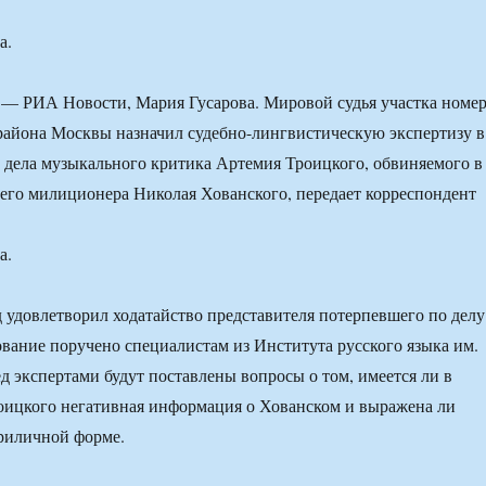
а.
 РИА Новости, Мария Гусарова. Мировой судья участка номе
района Москвы назначил судебно-лингвистическую экспертизу в
 дела музыкального критика Артемия Троицкого, обвиняемого в
го милиционера Николая Хованского, передает корреспондент
а.
д удовлетворил ходатайство представителя потерпевшего по делу
вание поручено специалистам из Института русского языка им.
д экспертами будут поставлены вопросы о том, имеется ли в
оицкого негативная информация о Хованском и выражена ли
риличной форме.