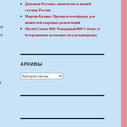
Девушки Ростова: знакомства в южной
столице России
Мартин Казино: Премиум-платформа для
ценителей азартных развлечений
ии
Martin Casino 800: Рекордный 800% бонус и
го
безграничные возможности для выигрыша
о
АРХИВЫ
Архивы
т