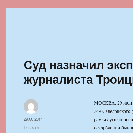
Ильменский фестиваль автор
Суд назначил экс
журналиста Троиц
МОСКВА, 29 июн —
349 Савеловского 
Автор
Опубликовано
29.06.2011
рамках уголовного
Рубрики
Новости
оскорблении бывше