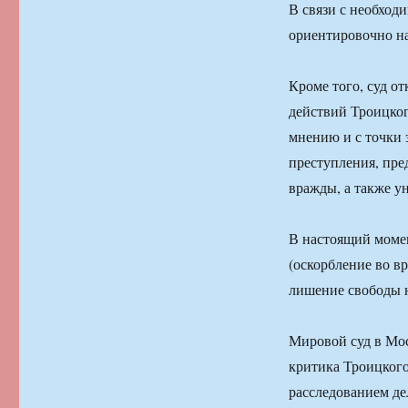
В связи с необход
ориентировочно на
Кроме того, суд о
действий Троицкого
мнению и с точки з
преступления, пре
вражды, а также у
В настоящий момен
(оскорбление во в
лишение свободы н
Мировой суд в Мос
критика Троицкого
расследованием де