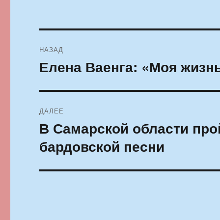
Навигация
НАЗАД
по
Елена Ваенга: «Моя жизн
Предыдущая
запись:
записям
ДАЛЕЕ
В Самарской области про
Следующая
запись:
бардовской песни