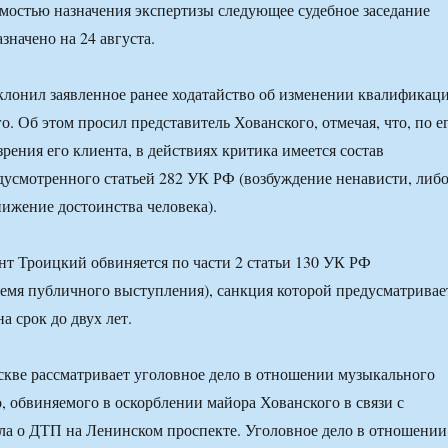
имостью назначения экспертизы следующее судебное заседание
значено на 24 августа.
тклонил заявленное ранее ходатайство об изменении квалификац
. Об этом просил представитель Хованского, отмечая, что, по е
рения его клиента, в действиях критика имеется состав
дусмотренного статьей 282 УК РФ (возбуждение ненависти, либ
нижение достоинства человека).
т Троицкий обвиняется по части 2 статьи 130 УК РФ
ремя публичного выступления), санкция которой предусматривае
а срок до двух лет.
кве рассматривает уголовное дело в отношении музыкального
, обвиняемого в оскорблении майора Хованского в связи с
ла о ДТП на Ленинском проспекте. Уголовное дело в отношении