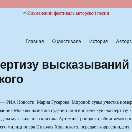
ской песни
Главная
О фестивале
История
Авторс
пертизу высказываний
кого
 РИА Новости, Мария Гусарова. Мировой судья участка номе
района Москвы назначил судебно-лингвистическую экспертизу в
 дела музыкального критика Артемия Троицкого, обвиняемого в
го милиционера Николая Хованского, передает корреспондент