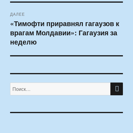
ДАЛЕЕ
«Тимофти приравнял гагаузов к
Следующая
врагам Молдавии»: Гагаузия за
запись:
неделю
ПО
Искать: