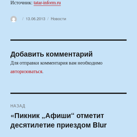
Источник:
tatar-inform.ru
Автор
Опубликовано
Рубрики
13.06.2013
Новости
Добавить комментарий
Для отправки комментария вам необходимо
авторизоваться
.
Навигация
НАЗАД
по
«Пикник „Афиши“ отметит
Предыдущая
десятилетие приездом Blur
запись:
записям