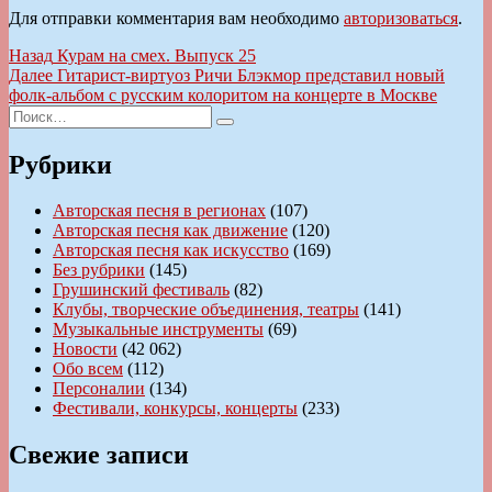
Для отправки комментария вам необходимо
авторизоваться
.
Навигация
Предыдущая
Назад
Курам на смех. Выпуск 25
запись:
Следующая
Далее
Гитарист-виртуоз Ричи Блэкмор представил новый
по
запись:
фолк-альбом с русским колоритом на концерте в Москве
записям
Искать:
Поиск
Рубрики
Авторская песня в регионах
(107)
Авторская песня как движение
(120)
Авторская песня как искусство
(169)
Без рубрики
(145)
Грушинский фестиваль
(82)
Клубы, творческие объединения, театры
(141)
Музыкальные инструменты
(69)
Новости
(42 062)
Обо всем
(112)
Персоналии
(134)
Фестивали, конкурсы, концерты
(233)
Свежие записи