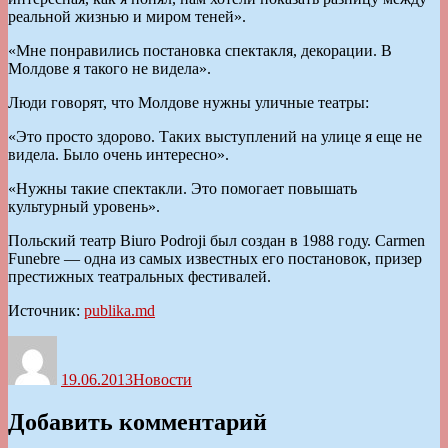
реальной жизнью и миром теней».
«Мне понравились постановка спектакля, декорации. В
Молдове я такого не видела».
Люди говорят, что Молдове нужны уличные театры:
«Это просто здорово. Таких выступлений на улице я еще не
видела. Было очень интересно».
«Нужны такие спектакли. Это помогает повышать
культурный уровень».
Польский театр Biuro Podroji был создан в 1988 году. Carmen
Funebre — одна из самых известных его постановок, призер
престижных театральных фестивалей.
Источник:
publika.md
Автор
Опубликовано
Рубрики
19.06.2013
Новости
Добавить комментарий