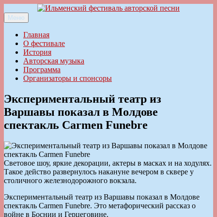
Перейти
к
Меню
Ильменский фестиваль авторской песни
содержимому
Главная
О фестивале
История
Авторская музыка
Программа
Организаторы и спонсоры
Экспериментальный театр из
Варшавы показал в Молдове
спектакль Carmen Funebre
Световое шоу, яркие декорации, актеры в масках и на ходулях.
Такое действо развернулось накануне вечером в сквере у
столичного железнодорожного вокзала.
Экспериментальный театр из Варшавы показал в Молдове
спектакль Carmen Funebre. Это метафорический рассказ о
войне в Боснии и Герцеговине.