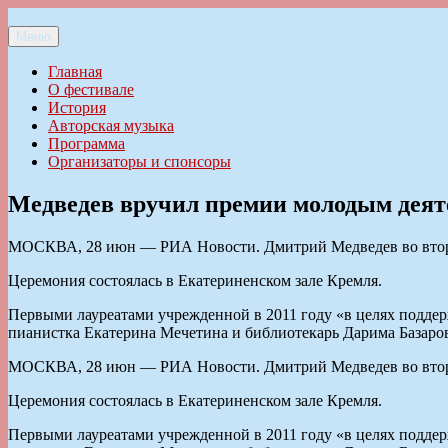
Перейти
к
Меню
Ильменский фестиваль авторской песни
содержимому
Главная
О фестивале
История
Авторская музыка
Программа
Организаторы и спонсоры
Медведев вручил премии молодым деят
МОСКВА, 28 июн — РИА Новости. Дмитрий Медведев во вторн
Церемония состоялась в Екатериненском зале Кремля.
Первыми лауреатами учрежденной в 2011 году «в целях поддер
пианистка Екатерина Мечетина и библиотекарь Дарима Базаров
МОСКВА, 28 июн — РИА Новости. Дмитрий Медведев во вторн
Церемония состоялась в Екатериненском зале Кремля.
Первыми лауреатами учрежденной в 2011 году «в целях поддер