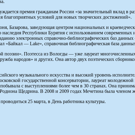
а.
уждается премия гражданам России «за значительный вклад в ра
ия благоприятных условий для новых творческих достижений».
июня, Базарова, заведующая центром национальных и краеведчес
ого наследия Республики Бурятия с использованием современны
 изданию электронных справочно-библиографических баз данных 
л «Байкал — Lake», справочная библиографическая база данных
ой поэзии». Поэтесса из Вологды — уже лауреат многочисленны
ружба народов» и других. Она автор двух поэтических сборников
сийского музыкального искусства и высокий уровень исполните
осковской государственной консерватории, лауреат молодежно
р побывала с выступлениями более чем в 30 странах. Она прини
 Родиона Щедрина. В 2008 и 2009 годах Мечетина была членом 
проводиться 25 марта, в День работника культуры.