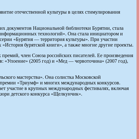
звитие отечественной культуры в целях стимулирования
ких документов Национальной библиотеки Бурятии, стала
х информационных технологий». Она стала инициатором и
серии «Бурятия — территория культуры». При участии
 «История бурятской книги», а также многие другие проекты.
х премий, член Союза российских писателей. Ее произведения
: «Упоение» (2005 год) и «Мед — червоточина» (2007 год),
льского мастерства». Она солистка Московской
й премии «Триумф» и многих международных конкурсов.
мает участие в крупных международных фестивалях, включая
жюри детского конкурса «Щелкунчик».