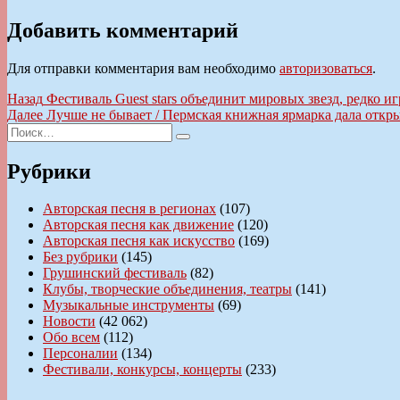
Добавить комментарий
Для отправки комментария вам необходимо
авторизоваться
.
Навигация
Предыдущая
Назад
Фестиваль Guest stars объединит мировых звезд, редко 
запись:
Следующая
Далее
Лучше не бывает / Пермская книжная ярмарка дала откр
по
Искать:
запись:
Поиск
записям
Рубрики
Авторская песня в регионах
(107)
Авторская песня как движение
(120)
Авторская песня как искусство
(169)
Без рубрики
(145)
Грушинский фестиваль
(82)
Клубы, творческие объединения, театры
(141)
Музыкальные инструменты
(69)
Новости
(42 062)
Обо всем
(112)
Персоналии
(134)
Фестивали, конкурсы, концерты
(233)