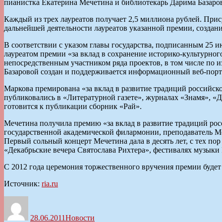
пианистка Екатерина Мечетина и библиотекарь Дарима Базаров
Каждый из трех лауреатов получает 2,5 миллиона рублей. Прис
дальнейшей деятельности лауреатов указанной премии, создан
В соответствии с указом главы государства, подписанным 25 
лауреатом премии «за вклад в сохранение историко-культурн
непосредственным участником ряда проектов, в том числе по
Базаровой создан и поддерживается информационный веб-порта
Маркова премирована «за вклад в развитие традиций российск
публиковались в «Литературной газете», журналах «Знамя», «Д
готовится к публикации сборник «Рай».
Мечетина получила премию «за вклад в развитие традиций рос
государственной академической филармонии, преподаватель М
Первый сольный концерт Мечетина дала в десять лет, с тех по
«Декабрьские вечера Святослава Рихтера», фестивалях музыки
С 2012 года церемония торжественного вручения премии будет 
Источник:
ria.ru
Автор
Опубликовано
Рубрики
28.06.2011
Новости