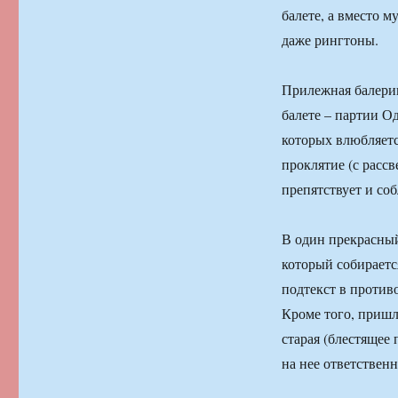
балете, а вместо 
даже рингтоны.
Прилежная балерин
балете – партии Од
которых влюбляетс
проклятие (с рассв
препятствует и соб
В один прекрасный
который собираетс
подтекст в противо
Кроме того, пришл
старая (блестящее
на нее ответствен