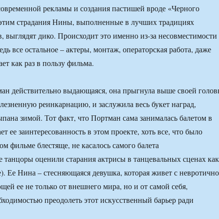
современной рекламы и создания пастишей вроде «Черного
с этим страдания Нины, выполненные в лучших традициях
, выглядят дико. Происходит это именно из-за несовместимости
дь все остальное – актеры, монтаж, операторская работа, даже
ет как раз в пользу фильма.
ан действительно выдающаяся, она прыгнула выше своей голов
олезненную реинкарнацию, и заслужила весь букет наград,
пана зимой. Тот факт, что Портман сама занималась балетом в
ет ее заинтересованность в этом проекте, хоть все, что было
ом фильме блестяще, не касалось самого балета
 танцоры оценили старания актрисы в танцевальных сценах как
). Ее Нина – стесняющаяся девушка, которая живет с невротичн
ей ее не только от внешнего мира, но и от самой себя,
обходимостью преодолеть этот искусственный барьер ради