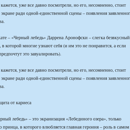
кажется, уже все давно посмотрели, но его, несомненно, стоит
 экране ради одной-единственной сцены – появления заявленно
ва.
ате – «Черный лебедь» Даррена Аронофски – слегка безвкусный
 в которой многие узнают себя (и им это не понравится, а если
предпочтут это завуалировать).
кажется, уже все давно посмотрели, но его, несомненно, стоит
 экране ради одной-единственной сцены – появления заявленно
ва.
ерный лебедь» – это экранизация «Лебединого озера», только
о принца, в которого влюбляется главная героиня – роль в самом