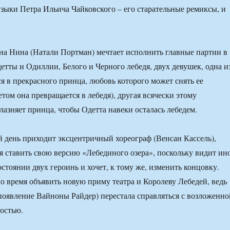
музыки Петра Ильича Чайковского – его старательные ремиксы, и
а Нина (Натали Портман) мечтает исполнить главные партии в
етты и Одиллии, Белого и Черного лебедя, двух девушек, одна и
я в прекрасного принца, любовь которого может снять ее
етом она превращается в лебедя), другая всячески этому
лазняет принца, чтобы Одетта навеки осталась лебедем.
 день приходит эксцентричный хореограф (Венсан Кассель),
я ставить свою версию «Лебединого озера», поскольку видит ин
стоянии двух героинь и хочет, к тому же, изменить концовку.
о время объявить новую приму театра и Королеву Лебедей, ведь
 появление Вайноны Райдер) перестала справляться с возложенно
ностью.