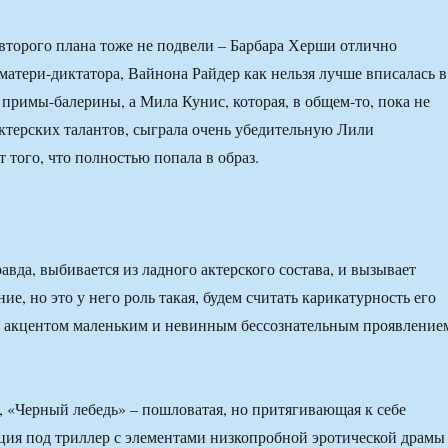
второго плана тоже не подвели – Барбара Херши отлично
 матери-диктатора, Вайнона Райдер как нельзя лучше вписалась в
примы-балерины, а Мила Кунис, которая, в общем-то, пока не
ктерских талантов, сыграла очень убедительную Лили
т того, что полностью попала в образ.
авда, выбивается из ладного актерского состава, и вызывает
е, но это у него роль такая, будем считать карикатурность его
м акцентом маленьким и невинным бессознательным проявление
, «Черный лебедь» – пошловатая, но притягивающая к себе
ция под триллер с элементами низкопробной эротической драмы