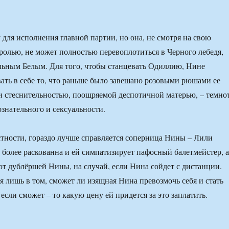
для исполнения главной партии, но она, не смотря на свою
ролью, не может полностью перевоплотиться в Черного лебедя,
альным Белым. Для того, чтобы станцевать Одиллию, Нине
ать в себе то, что раньше было завешано розовыми рюшами ее
и стеснительностью, поощряемой деспотичной матерью, – темно
ознательного и сексуальности.
стности, гораздо лучше справляется соперница Нины – Лили
 более раскованна и ей симпатизирует пафосный балетмейстер, а
ют дублёршей Нины, на случай, если Нина сойдет с дистанции.
я лишь в том, сможет ли изящная Нина превозмочь себя и стать
если сможет – то какую цену ей придется за это заплатить.