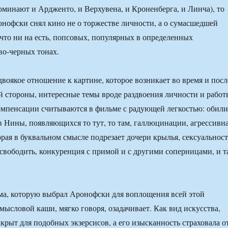
минают и Ардженто, и Верхувена, и Кроненберга, и Линча), то
онофски снял кино не о торжестве личности, а о сумасшедшей
 что ни на есть, попсовых, популярных в определенных
во-черных тонах.
двоякое отношение к картине, которое возникает во время и посл
й стороны, интересные темы вроде раздвоения личности и работ
мпенсации считываются в фильме с радующей легкостью: обили
в Нины, появляющихся то тут, то там, галлюцинации, агрессивн
орая в буквальном смысле подрезает дочери крылья, сексуальност
вободить, конкуренция с примой и с другими соперницами, и т
ма, которую выбрал Аронофски для воплощения всей этой
мысловой каши, мягко говоря, озадачивает. Как вид искусства,
акрыт для подобных экзерсисов, а его изысканность страховала о