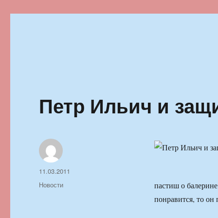
Ильменский фестиваль автор
Петр Ильич и защи
Автор
Опубликовано
11.03.2011
Рубрики
Новости
пастиш о балерине,
понравится, то он 