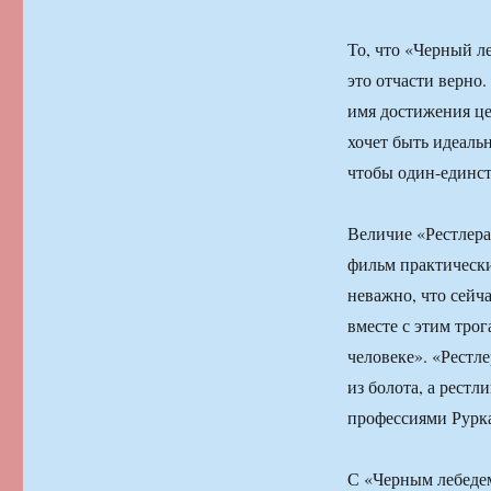
То, что «Черный ле
это отчасти верно.
имя достижения це
хочет быть идеаль
чтобы один-единст
Величие «Рестлера
фильм практически
неважно, что сейч
вместе с этим тро
человеке». «Рестле
из болота, а рестл
профессиями Рурка
С «Черным лебедем