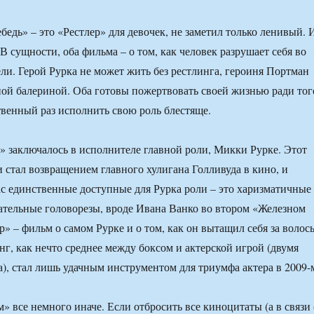
бедь» – это «Рестлер» для девочек, не заметил только ленивый. 
 В сущности, оба фильма – о том, как человек разрушает себя во
ли. Герой Рурка не может жить без рестлинга, героиня Портман
ной балериной. Оба готовы пожертвовать своей жизнью ради тог
венный раз исполнить свою роль блестяще.
» заключалось в исполнителе главной роли, Микки Рурке. Этот
 стал возвращением главного хулигана Голливуда в кино, и
ас единственные доступные для Рурка роли – это харизматичные
гательные головорезы, вроде Ивана Ванко во втором «Железном
р» – фильм о самом Рурке и о том, как он вытащил себя за волос
инг, как нечто среднее между боксом и актерской игрой (двумя
), стал лишь удачным инструментом для триумфа актера в 2009-
» все немного иначе. Если отбросить все киноцитаты (а в связи 