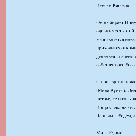
Венсан Кассель
Он выбирает Нину 
одержимость этой 
хотя является иде
приходится открыв
девичьей спальни 
собственного бесс
С последним, в ча
(Мила Кунис). Она
потому ее назнача
Вопрос заключаетс
Черным лебедем, а 
Мила Кунис