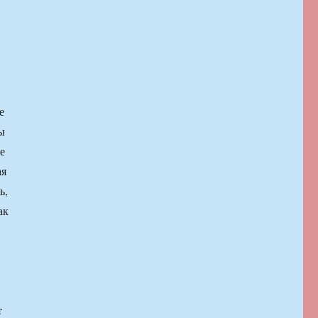
е
ы
е
ая
ь,
ак
т