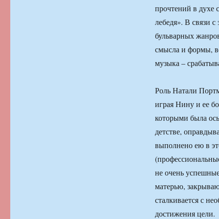
прочтений в духе 
лебедя». В связи 
бульварных жанров
смысла и формы, ве
музыка – срабатыва
Роль Натали Портм
играя Нину и ее б
которыми была осы
детстве, оправдыва
выполнено ею в эт
(профессиональные
не очень успешные
матерью, закрывающ
сталкивается с не
достижения цели.