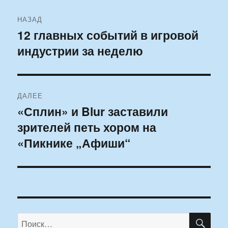
Навигация
НАЗАД
по
12 главных событий в игровой
Предыдущая
индустрии за неделю
запись:
записям
ДАЛЕЕ
«Сплин» и Blur заставили
Следующая
зрителей петь хором на
запись:
«Пикнике „Афиши“
ПО
Искать: