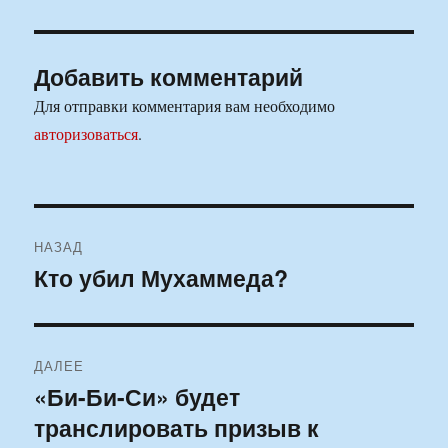
Добавить комментарий
Для отправки комментария вам необходимо
авторизоваться
.
Навигация
НАЗАД
по
Кто убил Мухаммеда?
Предыдущая
запись:
записям
ДАЛЕЕ
«Би-Би-Си» будет
Следующая
транслировать призыв к
запись: