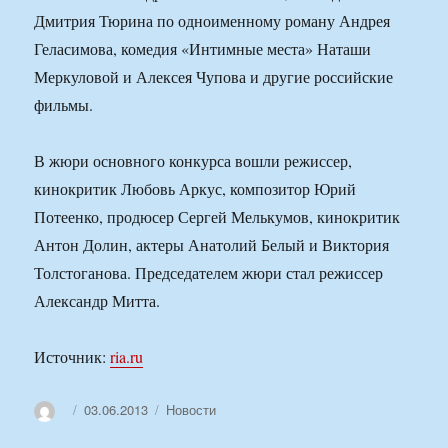
Дмитрия Тюрина по одноименному роману Андрея
Геласимова, комедия «Интимные места» Наташи
Меркуловой и Алексея Чупова и другие российские
фильмы.
В жюри основного конкурса вошли режиссер,
кинокритик Любовь Аркус, композитор Юрий
Потеенко, продюсер Сергей Мелькумов, кинокритик
Антон Долин, актеры Анатолий Белый и Виктория
Толстоганова. Председателем жюри стал режиссер
Александр Митта.
Источник:
ria.ru
Автор
Опубликовано
Рубрики
03.06.2013
Новости