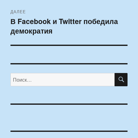
ДАЛЕЕ
В Facebook и Twitter победила
Следующая
демократия
запись:
ПО
Искать: