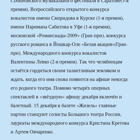
Собиновского музыкального фестиваля в Саратове(3-я
премия), Всероссийского открытого конкурса
вокалистов имени Свиридова в Курске (1-я премия),
имени Наримана Сабитова в Уфе (1-я премия),
московской «Романсиады-2009» (Гран-при), конкурса
русского романса в Йошкар-Оле «Белая акация»(Гран-
при), Международного конкурса вокалистов
Валентины Левко (2-я премия). Так что челябинцам
остаётся гордиться своим талантливым земляком и
ждать, когда его имя снова появится на афише некогда
его родного театра. Помимо четырёх оперных
спектаклей в «звёздную» афишу декабря включён и
балетный. 15 декабря в балете «Жизель» главные
партии станцуют солисты Большого театра России,
лауреаты международного конкурса Кристина Кретова
и Артем Овчаренко.