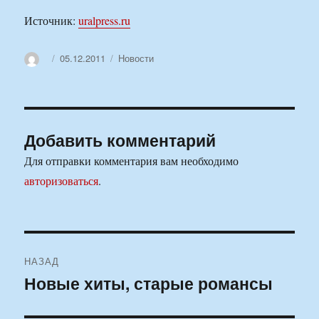
Источник:
uralpress.ru
Автор
Опубликовано
Рубрики
05.12.2011
Новости
Добавить комментарий
Для отправки комментария вам необходимо
авторизоваться
.
Навигация
НАЗАД
по
Новые хиты, старые романсы
Предыдущая
запись:
записям