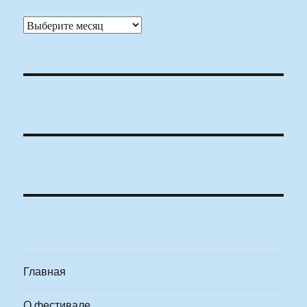
Архивы
Главная
О фестивале