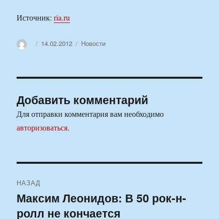
Источник:
ria.ru
Автор
Опубликовано
Рубрики
14.02.2012
Новости
Добавить комментарий
Для отправки комментария вам необходимо
авторизоваться
.
Навигация
НАЗАД
по
Максим Леонидов: В 50 рок-н-
Предыдущая
ролл не кончается
запись:
записям