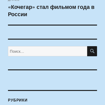
«Кочегар» стал фильмом года в
Следующая
России
запись:
ПО
Искать:
РУБРИКИ