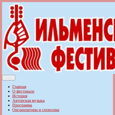
Перейти
к
содержимому
Меню
Ильменский фестиваль авторской песни
Главная
О фестивале
История
Авторская музыка
Программа
Организаторы и спонсоры