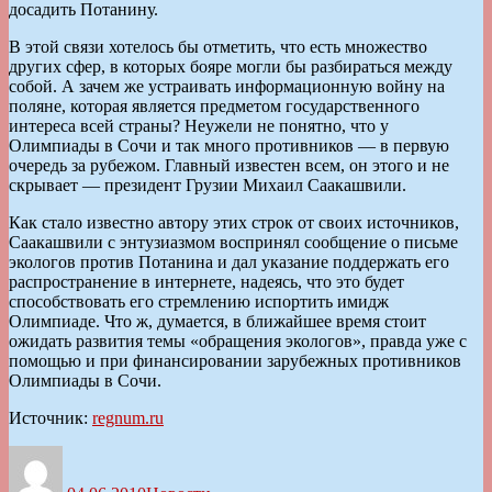
досадить Потанину.
В этой связи хотелось бы отметить, что есть множество
других сфер, в которых бояре могли бы разбираться между
собой. А зачем же устраивать информационную войну на
поляне, которая является предметом государственного
интереса всей страны? Неужели не понятно, что у
Олимпиады в Сочи и так много противников — в первую
очередь за рубежом. Главный известен всем, он этого и не
скрывает — президент Грузии Михаил Саакашвили.
Как стало известно автору этих строк от своих источников,
Саакашвили с энтузиазмом воспринял сообщение о письме
экологов против Потанина и дал указание поддержать его
распространение в интернете, надеясь, что это будет
способствовать его стремлению испортить имидж
Олимпиаде. Что ж, думается, в ближайшее время стоит
ожидать развития темы «обращения экологов», правда уже с
помощью и при финансировании зарубежных противников
Олимпиады в Сочи.
Источник:
regnum.ru
Автор
Опубликовано
Рубрики