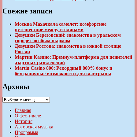
Свежие записи
Москва Махачкала самолет: комфортное
путешествие между столицами
Девушки Березовский: знакомства в уральском
городе с особым шармом
Девушки Ростова: знакомства в южной столице
России
Мартин Казино: Премиум-платформа для ценителей
азартных развлечений
Martin Casino 800: Рекордный 800% бонус и
безграничные возможности для выигрыша
Архивы
Архивы
Главная
О фестивале
История
Авторская музыка
Программа