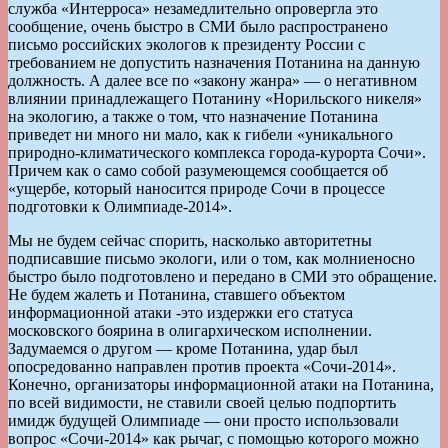
служба «Интерроса» незамедлительно опровергла это
сообщение, очень быстро в СМИ было распространено
письмо российских экологов к президенту России с
требованием не допустить назначения Потанина на данную
должность. А далее все по «закону жанра» — о негативном
влиянии принадлежащего Потанину «Норильского никеля»
на экологию, а также о том, что назначение Потанина
приведет ни много ни мало, как к гибели «уникального
природно-климатического комплекса города-курорта Сочи».
Причем как о само собой разумеющемся сообщается об
«ущербе, который наносится природе Сочи в процессе
подготовки к Олимпиаде-2014».
Мы не будем сейчас спорить, насколько авторитетны
подписавшие письмо экологи, или о том, как молниеносно
быстро было подготовлено и передано в СМИ это обращение.
Не будем жалеть и Потанина, ставшего объектом
информационной атаки -это издержки его статуса
московского боярина в олигархическом исполнении.
Задумаемся о другом — кроме Потанина, удар был
опосредованно направлен против проекта «Сочи-2014».
Конечно, организаторы информационной атаки на Потанина,
по всей видимости, не ставили своей целью подпортить
имидж будущей Олимпиаде — они просто использовали
вопрос «Сочи-2014» как рычаг, с помощью которого можно