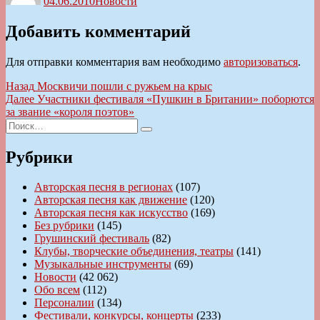
04.06.2010
Новости
Добавить комментарий
Для отправки комментария вам необходимо
авторизоваться
.
Навигация
Предыдущая
Назад
Москвичи пошли с ружьем на крыс
запись:
Следующая
Далее
Участники фестиваля «Пушкин в Британии» поборются
по
запись:
за звание «короля поэтов»
записям
Искать:
Поиск
Рубрики
Авторская песня в регионах
(107)
Авторская песня как движение
(120)
Авторская песня как искусство
(169)
Без рубрики
(145)
Грушинский фестиваль
(82)
Клубы, творческие объединения, театры
(141)
Музыкальные инструменты
(69)
Новости
(42 062)
Обо всем
(112)
Персоналии
(134)
Фестивали, конкурсы, концерты
(233)