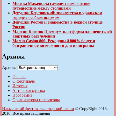
Москва Махачкала самолет: комфортное
путешествие между столицами
Девушки Березовский: знакомства в уральском
городе с особым шармом
Девушки Ростова: знакомства в южной столице
России
Мартин Казино: Премиум-платформа для ценителей
азартных развлечений
Martin Casino 800: Рекордный 800% бонус и
безграничные возможности для выигрыша
Архивы
Архивы
Главная
О фестивале
История
Авторская музыка
Программа
Организаторы и спонсоры
Ильменский фестиваль авторской песни
© CopyRight 2013-
2016. Все права защищены