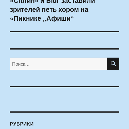
«Сплин» и Blur заставили
зрителей петь хором на
запись:
«Пикнике „Афиши“
ПО
Искать:
РУБРИКИ