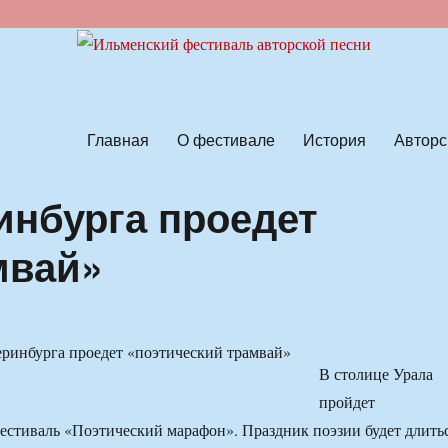
ской песни
Главная
О фестивале
История
Авторс
инбурга проедет
мвай»
В столице Урала
пройдет
стиваль «Поэтический марафон». Праздник поэзии будет длить