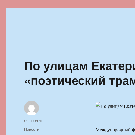
Ильменский фестиваль автор
По улицам Екатер
«поэтический тра
Автор
Опубликовано
22.09.2010
Рубрики
Новости
Международный фе