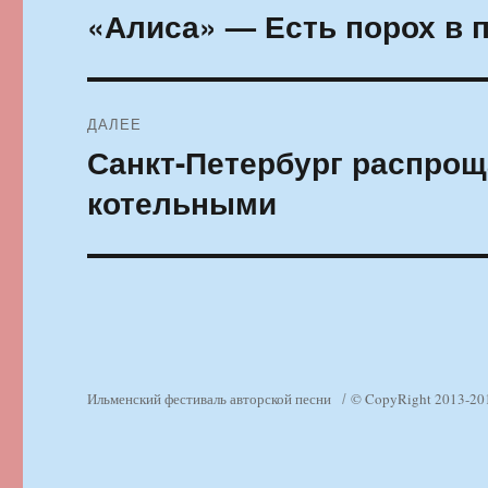
по
«Алиса» — Есть порох в 
Предыдущая
запись:
записям
ДАЛЕЕ
Санкт-Петербург распрощ
Следующая
запись:
котельными
Ильменский фестиваль авторской песни
© CopyRight 2013-20