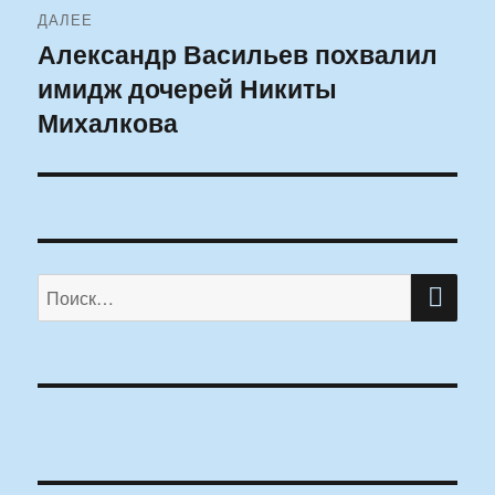
ДАЛЕЕ
Александр Васильев похвалил
Следующая
имидж дочерей Никиты
запись:
Михалкова
ПО
Искать: