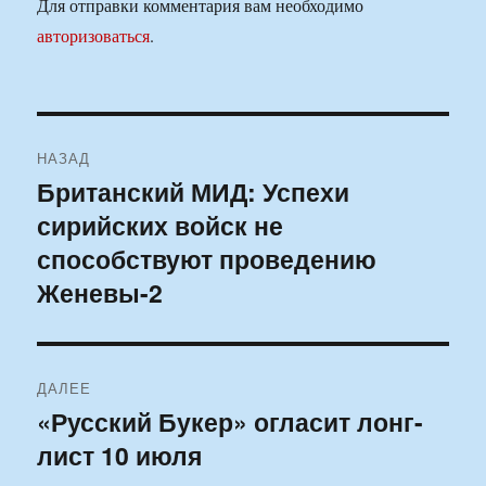
Для отправки комментария вам необходимо
авторизоваться
.
Навигация
НАЗАД
по
Британский МИД: Успехи
Предыдущая
сирийских войск не
запись:
записям
способствуют проведению
Женевы-2
ДАЛЕЕ
«Русский Букер» огласит лонг-
Следующая
лист 10 июля
запись: