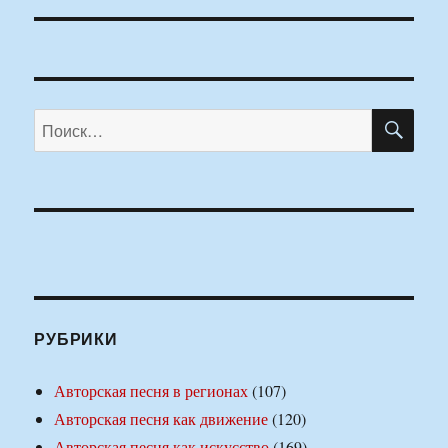
ПО
Искать:
РУБРИКИ
Авторская песня в регионах
(107)
Авторская песня как движение
(120)
Авторская песня как искусство
(169)