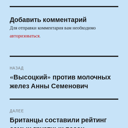
Добавить комментарий
Для отправки комментария вам необходимо
авторизоваться
.
Навигация
НАЗАД
по
«Высоцкий» против молочных
Предыдущая
желез Анны Семенович
запись:
записям
ДАЛЕЕ
Британцы составили рейтинг
Следующая
запись: