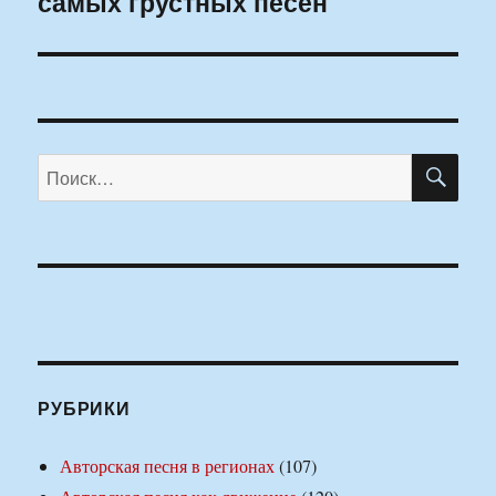
самых грустных песен
ПО
Искать:
РУБРИКИ
Авторская песня в регионах
(107)