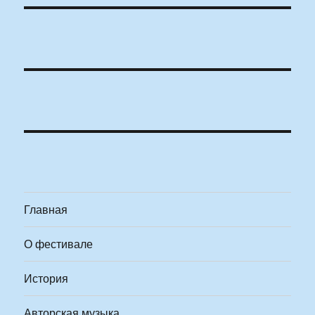
Главная
О фестивале
История
Авторская музыка