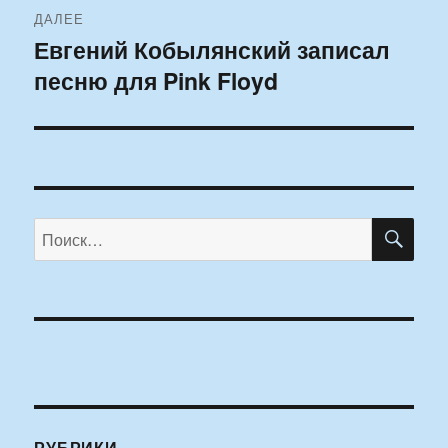
ДАЛЕЕ
Евгений Кобылянский записал
Следующая
песню для Pink Floyd
запись:
ПО
Искать:
РУБРИКИ