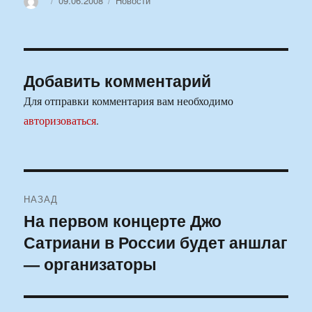
09.06.2008
Новости
Добавить комментарий
Для отправки комментария вам необходимо
авторизоваться
.
Навигация
НАЗАД
по
На первом концерте Джо
Предыдущая
Сатриани в России будет аншлаг
запись:
записям
— организаторы