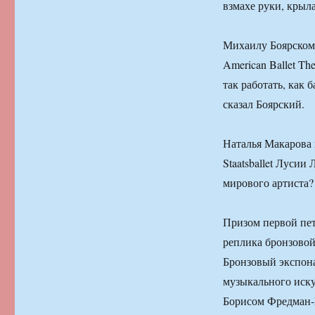
взмахе руки, крыла
Михаилу Боярскому
American Ballet T
так работать, как 
сказал Боярский.
Наталья Макарова 
Staatsballet Луси
мирового артиста?
Призом первой пет
реплика бронзовой
Бронзовый экспона
музыкального иску
Борисом Фредман-