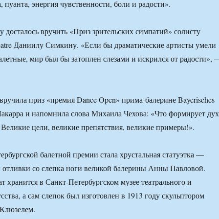
, пуанта, энергия чувственности, боли и радости».
 досталось вручить «Приз зрительских симпатий» солисту
heatre Даниилу Симкину. «Если бы драматические артисты умели
балетные, мир был бы затоплен слезами и искрился от радости», 
вручила приз «премия Dance Open» прима-балерине Bayerisches
и Лакарра и напомнила слова Михаила Чехова: «Что формирует дух
 Великие цели, великие препятствия, великие примеры!».
ербургской балетной премии стала хрустальная статуэтка —
 отливки со слепка ноги великой балерины Анны Павловой.
т хранится в Санкт-Петербургском музее театрального и
сства, а сам слепок был изготовлен в 1913 году скульптором
Клюзелем.