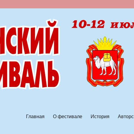
ской песни
Главная
О фестивале
История
Авторс