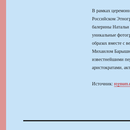
В рамках церемони
Российском Этногр
балерины Натальи
уникальные фотогр
образах вместе с
Михаилом Барышни
известнейшими пе
аристократами, ак
Источник:
regnum.