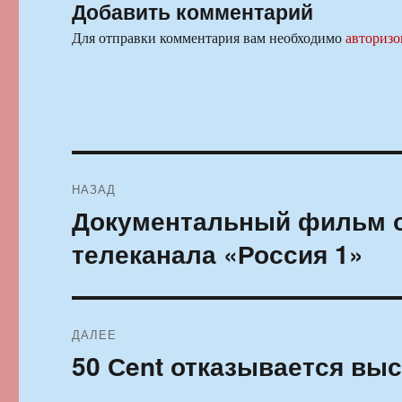
Добавить комментарий
Для отправки комментария вам необходимо
авторизо
Навигация
НАЗАД
по
Документальный фильм о
Предыдущая
запись:
записям
телеканала «Россия 1»
ДАЛЕЕ
50 Сent отказывается выс
Следующая
запись: