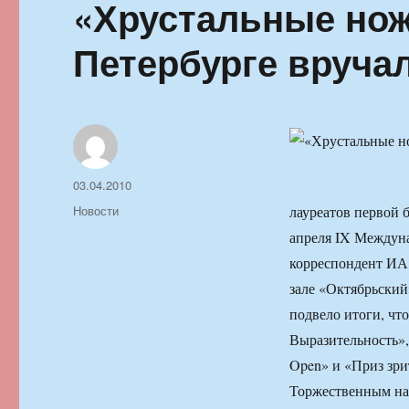
«Хрустальные нож
Петербурге вруча
Автор
Опубликовано
03.04.2010
Рубрики
Новости
лауреатов первой 
апреля IX Междуна
корреспондент ИА
зале «Октябрьский
подвело итоги, ч
Выразительность»,
Open» и «Приз зри
Торжественным на