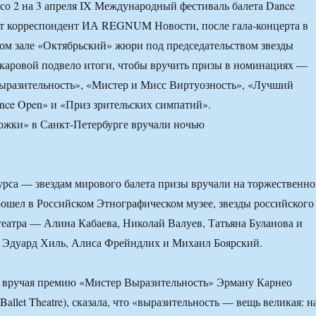
 со 2 на 3 апреля IX Международный фестиваль балета Dance
ет корреспондент ИА REGNUM Новости, после гала-концерта в
м зале «Октябрьский» жюри под председательством звезды
каровой подвело итоги, чтобы вручить призы в номинациях —
ыразительность», «Мистер и Мисс Виртуозность», «Лучший
nce Open» и «Приз зрительских симпатий».
рса — звездам мирового балета призы вручали на торжественн
рошел в Российском Этнографическом музее, звезды российского
 театра — Алина Кабаева, Николай Валуев, Татьяна Буланова и
, Эдуард Хиль, Алиса Фрейндлих и Михаил Боярский.
 вручая премию «Мистер Выразительность» Эрману Карнео
Ballet Theatre), сказала, что «выразительность — вещь великая: н