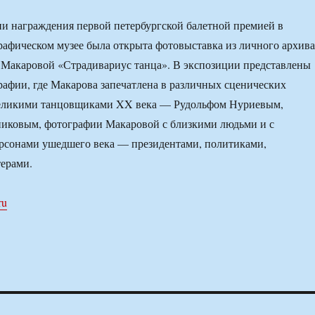
и награждения первой петербургской балетной премией в
афическом музее была открыта фотовыставка из личного архива
 Макаровой «Страдивариус танца». В экспозиции представлены
афии, где Макарова запечатлена в различных сценических
 великими танцовщиками XX века — Рудольфом Нуриевым,
ковым, фотографии Макаровой с близкими людьми и с
рсонами ушедшего века — президентами, политиками,
терами.
ru