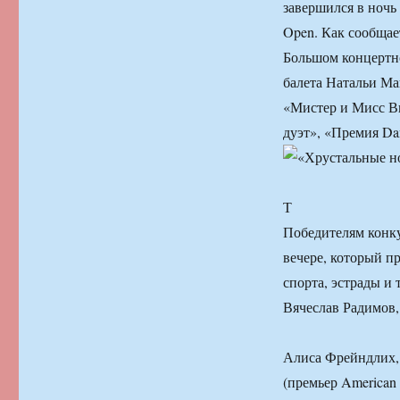
завершился в ночь
Open. Как сообща
Большом концертно
балета Натальи Ма
«Мистер и Мисс В
дуэт», «Премия Da
Т
Победителям конку
вечере, который п
спорта, эстрады и
Вячеслав Радимов
Алиса Фрейндлих,
(премьер American 