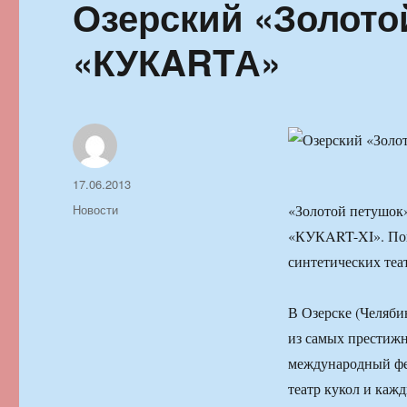
Озерский «Золото
«КУКARTА»
Автор
Опубликовано
17.06.2013
Рубрики
Новости
«Золотой петушок»
«КУКART-XI». Поп
синтетических теа
В Озерске (Челяби
из самых престижн
международный фес
театр кукол и каж