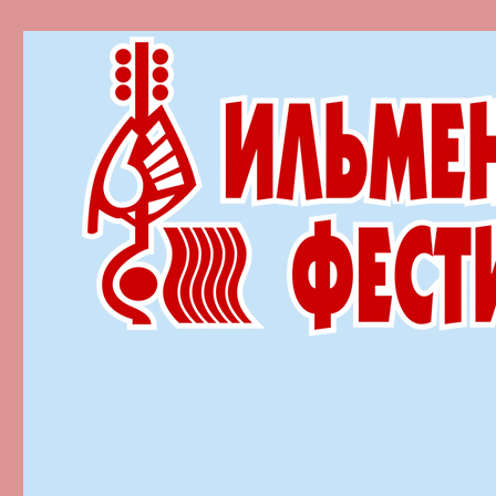
Ильменский фестиваль автор