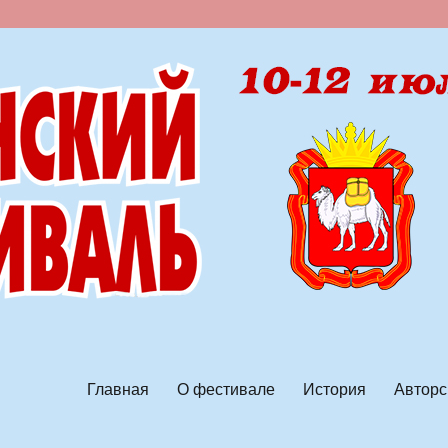
ской песни
Главная
О фестивале
История
Авторс