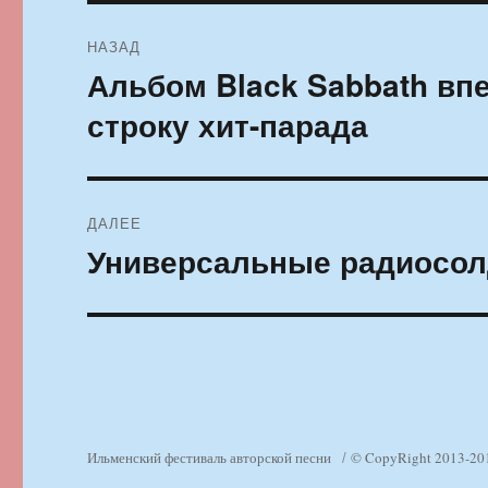
Навигация
НАЗАД
по
Альбом Black Sabbath вп
Предыдущая
запись:
записям
строку хит-парада
ДАЛЕЕ
Универсальные радиосо
Следующая
запись:
Ильменский фестиваль авторской песни
© CopyRight 2013-20