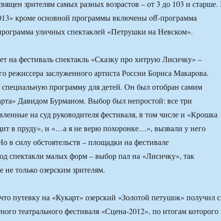
вящен зрителям самых разных возрастов – от 3 до 103 и старше.
013» кроме основной программы включены off-программа
программа уличных спектаклей «Петрушки на Невском».
зет на фестиваль спектакль «Сказку про хитрую Лисичку» –
го режиссера заслуженного артиста России Бориса Макарова.
 специальную программу для детей. Он был отобран самим
рта» Давидом Бурманом. Выбор был непростой: все три
авленные на суд руководителя фестиваля, в том числе и «Крошка
идит в пруду», и «…а я не верю похоронке…», вызвали у него
Но в силу обстоятельств – площадки на фестивале
од спектакли малых форм – выбор пал на «Лисичку», так
не только озерским зрителям.
 что путевку на «Кукарт» озерский «Золотой петушок» получил с
тного театрального фестиваля «Сцена-2012», по итогам которого