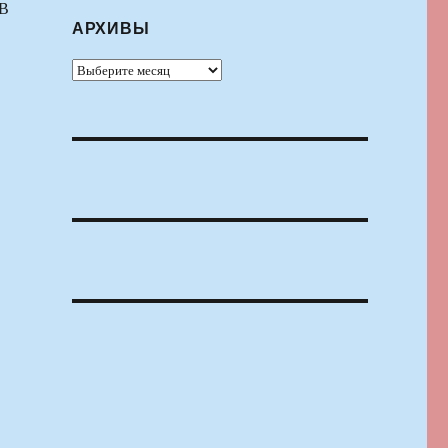
 В
АРХИВЫ
Архивы