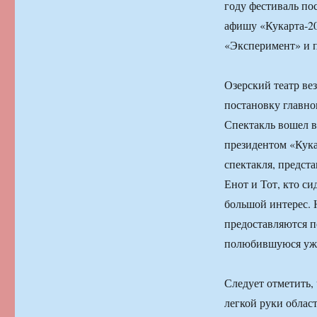
году фестиваль пос
афишу «Кукарта-2
«Эксперимент» и 
Озерский театр ве
постановку главно
Спектакль вошел в
президентом «Кука
спектакля, предст
Енот и Тот, кто с
большой интерес. 
предоставляются п
полюбившуюся уже 
Следует отметить,
легкой руки облас