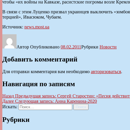
чтобы «их войны на Кавказе, расистские погромы возле Кремл
В связи с этим Луценко призвал украинцев выключить «зомбоя
терцией», Ивасюком, Чубаем.
Источник:
news.most.ua
Автор
Опубликовано
08.02.2011
Рубрики
Новости
Добавить комментарий
Для отправки комментария вам необходимо
авторизоваться
.
Навигация по записям
Назад
Предыдущая запись:
Сергей Старостин: «Песня действи
Далее
Следующая запись:
Анна Каренина-2020
Искать:
Поиск
Рубрики