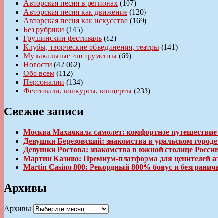
Авторская песня в регионах
(107)
Авторская песня как движение
(120)
Авторская песня как искусство
(169)
Без рубрики
(145)
Грушинский фестиваль
(82)
Клубы, творческие объединения, театры
(141)
Музыкальные инструменты
(69)
Новости
(42 062)
Обо всем
(112)
Персоналии
(134)
Фестивали, конкурсы, концерты
(233)
Свежие записи
Москва Махачкала самолет: комфортное путешествие
Девушки Березовский: знакомства в уральском город
Девушки Ростова: знакомства в южной столице Росси
Мартин Казино: Премиум-платформа для ценителей а
Martin Casino 800: Рекордный 800% бонус и безгран
Архивы
Архивы