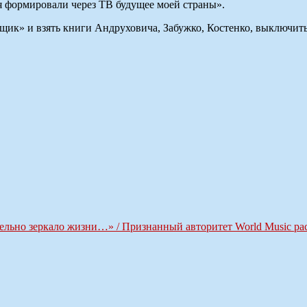
я формировали через ТВ будущее моей страны».
щик» и взять книги Андруховича, Забужко, Костенко, выключит
тельно зеркало жизни…» / Признанный авторитет World Music р