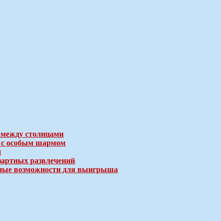
 между столицами
е с особым шармом
и
зартных развлечений
ичные возможности для выигрыша