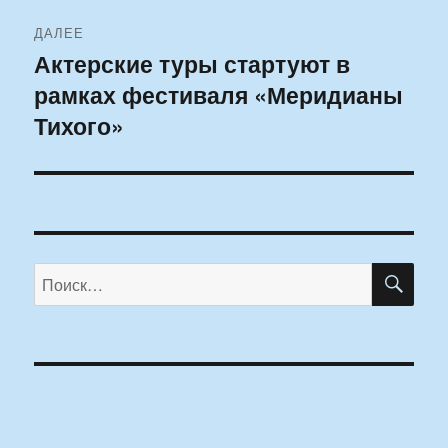
ДАЛЕЕ
Актерские туры стартуют в
Следующая
рамках фестиваля «Меридианы
запись:
Тихого»
ПО
Искать: