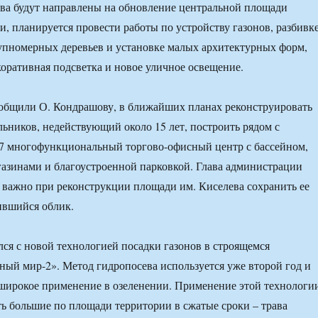
тва будут направлены на обновление центральной площади
и, планируется провести работы по устройству газонов, разбивк
упномерных деревьев и установке малых архитектурных форм,
коративная подсветка и новое уличное освещение.
ообщили О. Кондрашову, в ближайших планах реконструировать
ьников, недействующий около 15 лет, построить рядом с
 многофункциональный торгово-офисный центр с бассейном,
газинами и благоустроенной парковкой. Глава администрации
ь важно при реконструкции площади им. Киселева сохранить ее
ившийся облик.
лся с новой технологией посадки газонов в строящемся
ый мир-2». Метод гидропосева используется уже второй год и
 широкое применение в озеленении. Применение этой технологи
ть большие по площади территории в сжатые сроки – трава