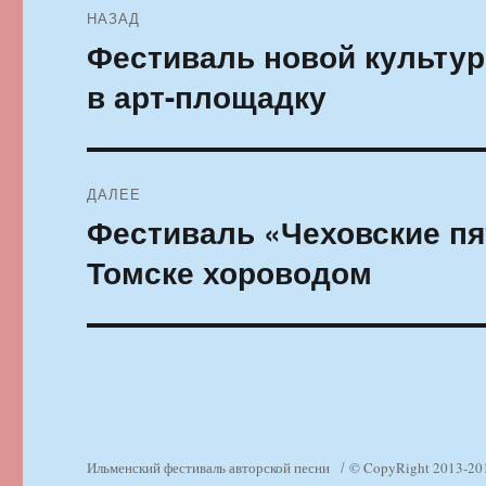
НАЗАД
по
Фестиваль новой культур
Предыдущая
запись:
записям
в арт-площадку
ДАЛЕЕ
Фестиваль «Чеховские пя
Следующая
запись:
Томске хороводом
Ильменский фестиваль авторской песни
© CopyRight 2013-20