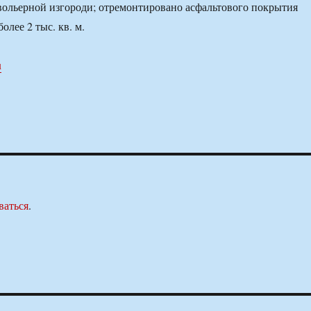
вольерной изгороди; отремонтировано асфальтового покрытия
олее 2 тыс. кв. м.
u
ваться
.