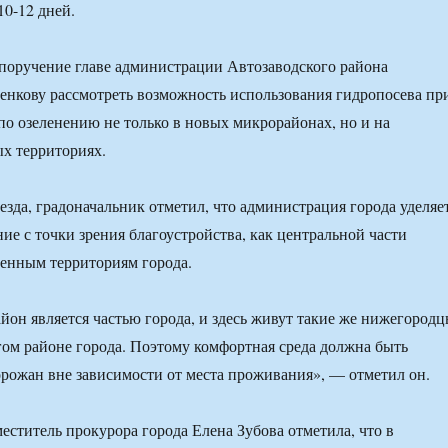
10-12 дней.
поручение главе администрации Автозаводского района
нкову рассмотреть возможность использования гидропосева пр
по озеленению не только в новых микрорайонах, но и на
х территориях.
езда, градоначальник отметил, что администрация города уделяе
ие с точки зрения благоустройства, как центральной части
аленным территориям города.
йон является частью города, и здесь живут такие же нижегородц
гом районе города. Поэтому комфортная среда должна быть
горожан вне зависимости от места проживания», — отметил он.
меститель прокурора города Елена Зубова отметила, что в