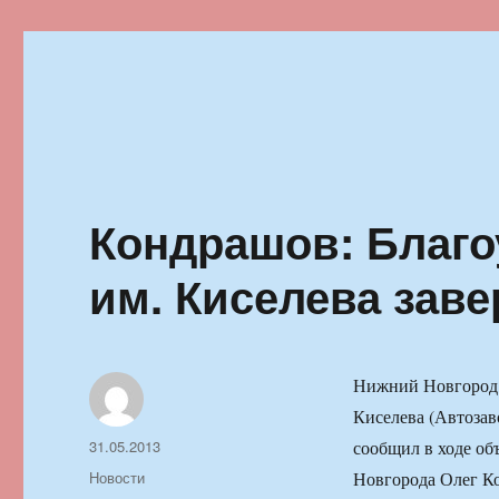
Ильменский фестиваль автор
Кондрашов: Благо
им. Киселева заве
Нижний Новгород.
Киселева (Автозав
Автор
Опубликовано
31.05.2013
сообщил в ходе об
Рубрики
Новости
Новгорода Олег К