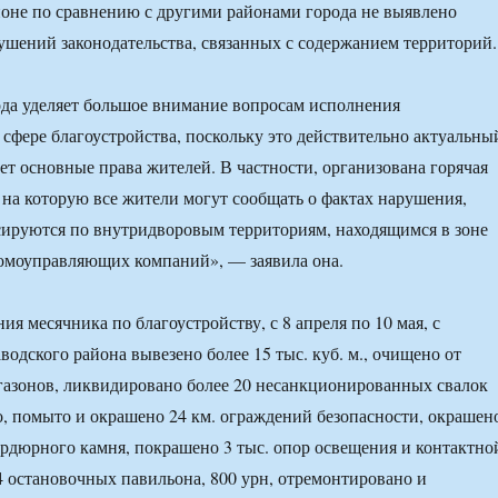
оне по сравнению с другими районами города не выявлено
шений законодательства, связанных с содержанием территорий.
да уделяет большое внимание вопросам исполнения
в сфере благоустройства, поскольку это действительно актуальны
ает основные права жителей. В частности, организована горячая
 на которую все жители могут сообщать о фактах нарушения,
ируются по внутридворовым территориям, находящимся в зоне
домоуправляющих компаний», — заявила она.
ия месячника по благоустройству, с 8 апреля по 10 мая, с
одского района вывезено более 15 тыс. куб. м., очищено от
а газонов, ликвидировано более 20 несанкционированных свалок
о, помыто и окрашено 24 км. ограждений безопасности, окрашен
 бордюрного камня, покрашено 3 тыс. опор освещения и контактно
4 остановочных павильона, 800 урн, отремонтировано и