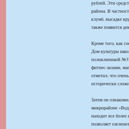
рублей. Эти средс
района. В частност
клумб, высадке кр
также появится де
Кроме того, как с
Дом культуры школ
поликлиникой №37
фитнес-залами, ма
отметил, что очен
исторически слож
Затем он ознакоми
микрорайоне «Водн
находит все более
позволяет озелени