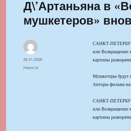
Д\’Артаньяна в «
мушкетеров» внов
САНКТ-ПЕТЕРБУРГ,
или Возвращение м
Автор
Опубликовано
28.01.2009
картины разворачи
Рубрики
Новости
Мушкетеры будут с
Авторы фильма наз
САНКТ-ПЕТЕРБУРГ,
или Возвращение м
картины разворачи