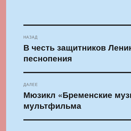
Навигация
НАЗАД
по
В честь защитников Лени
Предыдущая
запись:
записям
песнопения
ДАЛЕЕ
Мюзикл «Бременские муз
Следующая
запись:
мультфильма