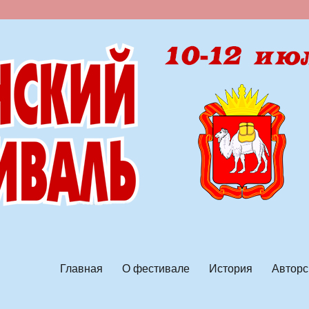
ской песни
Главная
О фестивале
История
Авторс