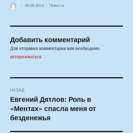
Автор
Опубликовано
Рубрики
09.09.2010
Новости
Добавить комментарий
Для отправки комментария вам необходимо
авторизоваться
.
Навигация
НАЗАД
по
Евгений Дятлов: Роль в
Предыдущая
«Ментах» спасла меня от
запись:
записям
безденежья