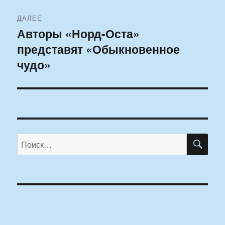
ДАЛЕЕ
Авторы «Норд-Оста»
Следующая
представят «Обыкновенное
запись:
чудо»
ПО
Искать: