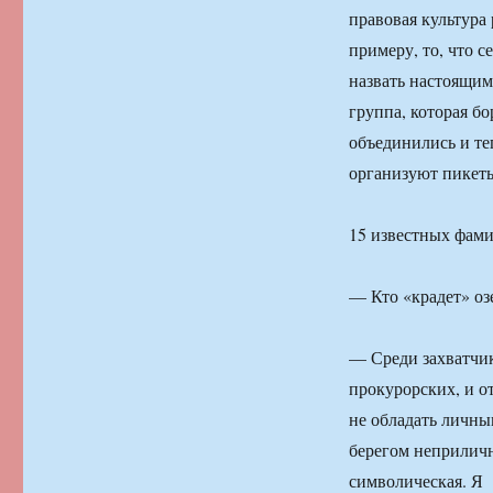
правовая культура 
примеру, то, что 
назвать настоящим
группа, которая бо
объединились и те
организуют пикет
15 известных фам
— Кто «крадет» оз
— Среди захватчик
прокурорских, и о
не обладать личн
берегом неприличн
символическая. Я