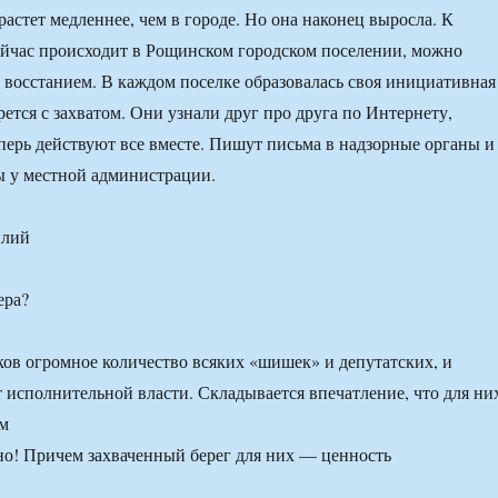
растет медленнее, чем в городе. Но она наконец выросла. К
сейчас происходит в Рощинском городском поселении, можно
 восстанием. В каждом поселке образовалась своя инициативная
рется с захватом. Они узнали друг про друга по Интернету,
перь действуют все вместе. Пишут письма в надзорные органы и
ы у местной администрации.
илий
ера?
ов огромное количество всяких «шишек» и депутатских, и
т исполнительной власти. Складывается впечатление, что для ни
ым
о! Причем захваченный берег для них — ценность