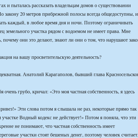
ах и пыталась рассказать владельцам домов о существовании
По закону 20 метров прибрежной полосы всегда общедоступны, 
ать каждый, в любое время дня и ночи. Поэтому ограничивать
лец земельного участка рядом с водоемом не имеет права. Мне
, почему они это делают, знают ли они о том, что нарушают зако
акция на вашу просветительскую деятельность?
екватная. Анатолий Карагаполов, бывший глава Красносельско
бя очень грубо, кричал: «Это моя частная собственность, я здесь
ривез!» Эти слова потом я слышала не раз, некоторые прямо так
 участке Водный кодекс не действует!» Потом я поняла, что эти
ренне не понимают, что частная собственность имеет
ереговые участки стоят бешеных денег, поэтому человек считает