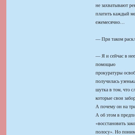
не захватывают рек
платить каждый ме
ежемесячно…
— При таком раскл
— Я и сейчас в нее
помощью
прокуратуры освоб
получилась узенька
шутка в том, что с
которые свои забо
А почему он на три
А об этом в предп
«восстановить зак
полосу». Но поним