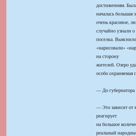
достижениям. Была
началась большая з
очень красивое, л
случайно узнали о
поселка. Выяснило
«нарисовали» «нар
на сторону
жителей. Озеро уд
особо охраняемая 
— До губернатора
— Это зависит от 
реагирует
на большое колич
реальный народный