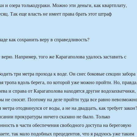
и и озера толькодураки. Можно эти деньги, как квартплату,
сяц. Так еще власть не имеет права брать этот штраф
аде как сохранить веру в справедливость?
 верю. Например, того же Карагаполова удалось заставить с
одить три метра прохода к воде. Он снес боковые секции забора
я тропа вдоль берега, по которой уже можно пройти. Но, правда
лева и справа от Карагаполова находятся другие водозахватчики,
ры не сносят. Поэтому на деле пройти туда все равно невозможно
 метра отодвинулся от воды, а не на двадцать, как требует закон
исании прокуратуры ничего сказано не было. Только
онность в части обеспечения свободного доступа на береговую
аете, так мало подобных прецедентов, что я радуюсь уже таким