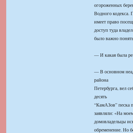
огороженных берег
Водного кодекса. 
имеет право посещ
доступ туда владе
было важно понять
— И какая была ре
— В основном неад
района
Петербурга, вел се
десять
“КамАЗов” песка п
заявляли: «На моем
домовладельцы иск
обременение. Но б