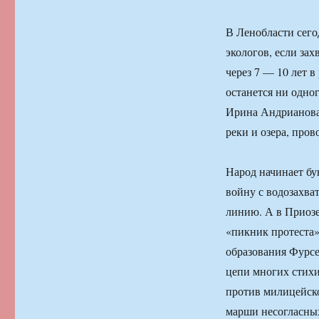
В Ленобласти сего
экологов, если за
через 7 — 10 лет в
останется ни одно
Ирина Андрианова 
реки и озера, про
Народ начинает бу
войну с водозахв
линию. А в Приозе
«пикник протеста»
образования Фурсе
цепи многих стихи
против милицейско
марши несогласны