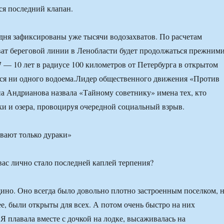
тся последний клапан.
дня зафиксированы уже тысячи водозахватов. По расчетам
хват береговой линии в Ленобласти будет продолжаться прежним
7 — 10 лет в радиусе 100 километров от Петербурга в открытом
тся ни одного водоема.Лидер общественного движения «Против
на Андрианова назвала «Тайному советнику» имена тех, кто
еки и озера, провоцируя очередной социальный взрыв.
ывают только дураки»
вас лично стало последней каплей терпения?
но. Оно всегда было довольно плотно застроенным поселком, 
ее, были открыты для всех. А потом очень быстро на них
Я плавала вместе с дочкой на лодке, высаживалась на