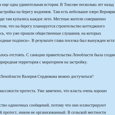
 еще одна удивительная история. В Токсове несколько лет назад
астройка на берегу водоемов. Там есть небольшое озеро Вероярв
юди там купались каждое лето. Местные жители совершенно
 том, что на берегу планируется строительство коттеджного
сь, что уже прошли общественные слушания, на которых
одные подписи». В результате глава поселка был вынужден вста
алось отстоять. С санкции правительства Ленобласти была созда
природная территория с мораторием на застройку.
 Ленобласти Валерия Сердюкова можно достучаться?
массовости протеста. Уже замечено, что власть очень хорошо
ество одиночных сообщений, потому что они иллюстрируют
 протест, никем не организованный. В сельской местности