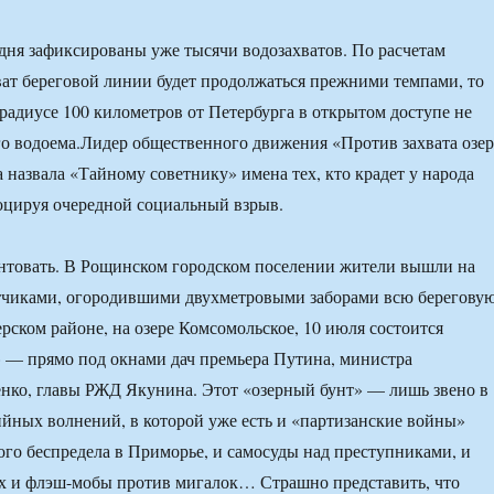
дня зафиксированы уже тысячи водозахватов. По расчетам
хват береговой линии будет продолжаться прежними темпами, то
 радиусе 100 километров от Петербурга в открытом доступе не
го водоема.Лидер общественного движения «Против захвата озе
назвала «Тайному советнику» имена тех, кто крадет у народа
воцируя очередной социальный взрыв.
нтовать. В Рощинском городском поселении жители вышли на
атчиками, огородившими двухметровыми заборами всю берегову
рском районе, на озере Комсомольское, 10 июля состоится
 — прямо под окнами дач премьера Путина, министра
нко, главы РЖД Якунина. Этот «озерный бунт» — лишь звено в
йных волнений, в которой уже есть и «партизанские войны»
го беспредела в Приморье, и самосуды над преступниками, и
х и флэш-мобы против мигалок… Страшно представить, что