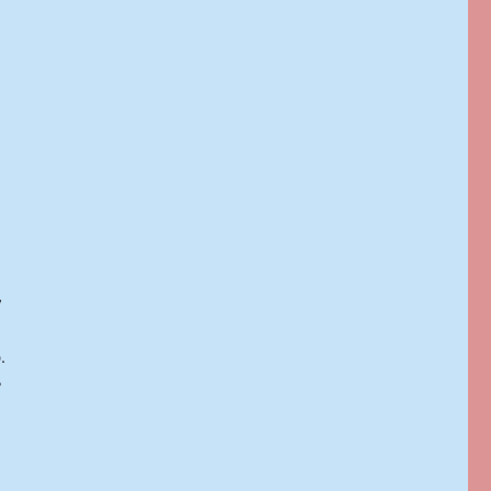
,
.
?