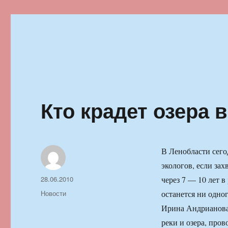
Ильменский фестиваль автор
Кто крадет озера 
В Ленобласти сего
экологов, если за
Автор
Опубликовано
28.06.2010
через 7 — 10 лет в
Рубрики
Новости
останется ни одно
Ирина Андрианова 
реки и озера, про