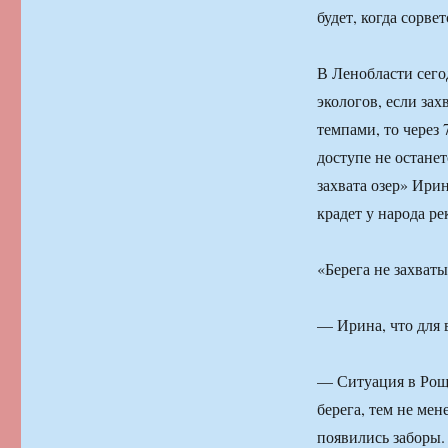
будет, когда сорве
В Ленобласти сего
экологов, если за
темпами, то через 
доступе не остане
захвата озер» Ири
крадет у народа р
«Берега не захват
— Ирина, что для 
— Ситуация в Рощи
берега, тем не мен
появились заборы. 