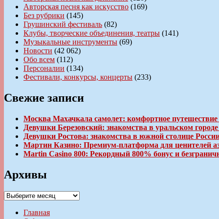
Авторская песня как искусство
(169)
Без рубрики
(145)
Грушинский фестиваль
(82)
Клубы, творческие объединения, театры
(141)
Музыкальные инструменты
(69)
Новости
(42 062)
Обо всем
(112)
Персоналии
(134)
Фестивали, конкурсы, концерты
(233)
Свежие записи
Москва Махачкала самолет: комфортное путешествие
Девушки Березовский: знакомства в уральском город
Девушки Ростова: знакомства в южной столице Росси
Мартин Казино: Премиум-платформа для ценителей а
Martin Casino 800: Рекордный 800% бонус и безгран
Архивы
Архивы
Главная