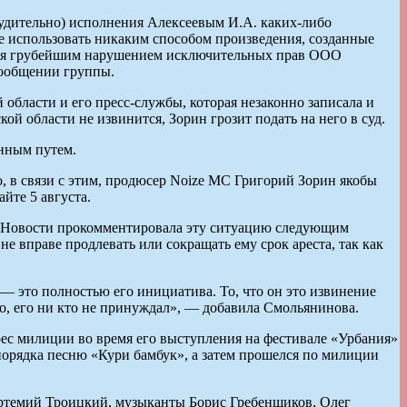
нудительно) исполнения Алексеевым И.А. каких-либо
е использовать никаким способом произведения, созданные
яются грубейшим нарушением исключительных прав ООО
сообщении группы.
области и его пресс-службы, которая незаконно записала и
ой области не извинится, Зорин грозит подать на него в суд.
анным путем.
о, в связи с этим, продюсер Noize MC Григорий Зорин якобы
йте 5 августа.
 Новости прокомментировала эту ситуацию следующим
е вправе продлевать или сокращать ему срок ареста, так как
— это полностью его инициатива. То, что он это извинение
о, его ни кто не принуждал», — добавила Смольянинова.
рес милиции во время его выступления на фестивале «Урбания»
орядка песню «Кури бамбук», а затем прошелся по милиции
Артемий Троицкий, музыканты Борис Гребенщиков, Олег