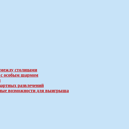
 между столицами
е с особым шармом
и
зартных развлечений
ичные возможности для выигрыша