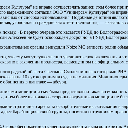
рсам Культуры” не вправе осуществлять записи (тем более при
мого выраженного согласия ООО “Универсам Культуры” не вправ
независимо от способа использования. Подобные действия явл
вная, уголовная и гражданская ответственность», — сказано в 
показу. «В первую очередь это касается ГУВД по Волгоградской 
сли Алексеев не будет освобожден досрочно, а ГУВД Волгоградск
воохранительные органы вынудили Noize MC записать ролик обм
ыто, что ему могут существенно увеличить срок заключения и чт
сказано в заявлении продюсера, размещенном на официальном са
олгоградской области Светлана Смольянинова в интервью РИА
ксеева на 10 суток принимал суд, а не милиция. Милиционеры н
чае обвинения в шантаже — абсурд.
удниками милиции и ему была предоставлена такая возможность 
ия, а тем более шантажа со стороны сотрудников милиции не был
административного ареста за оскорбительные высказывания в ад
 адрес барабанщика своей группы, посвятил сотрудникам правоп
MC. Свою обеспокоенность арестом музыканта выразили критик 