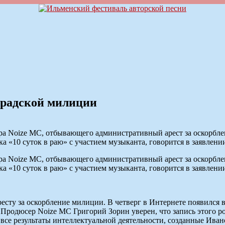
градской милиции
Noize MC, отбывающего административный арест за оскорблени
ка «10 суток в раю» с участием музыканта, говорится в заявлен
Noize MC, отбывающего административный арест за оскорблени
ка «10 суток в раю» с участием музыканта, говорится в заявлен
сту за оскорбление милиции. В четверг в Интернете появился в
Продюсер Noize MC Григорий Зорин уверен, что запись этого ро
все результаты интеллектуальной деятельности, созданные Ива