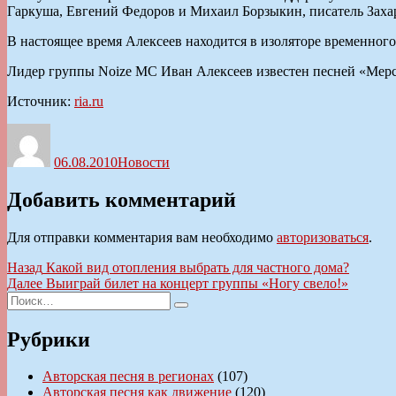
Гаркуша, Евгений Федоров и Михаил Борзыкин, писатель Захар
В настоящее время Алексеев находится в изоляторе временного
Лидер группы Noize MC Иван Алексеев известен песней «Мерс
Источник:
ria.ru
Автор
Опубликовано
Рубрики
06.08.2010
Новости
Добавить комментарий
Для отправки комментария вам необходимо
авторизоваться
.
Навигация
Предыдущая
Назад
Какой вид отопления выбрать для частного дома?
запись:
Следующая
Далее
Выиграй билет на концерт группы «Ногу свело!»
по
Искать:
запись:
Поиск
записям
Рубрики
Авторская песня в регионах
(107)
Авторская песня как движение
(120)