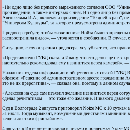
«Ни одно лицо без прямого выраженного согласия ООО “Униве
произведений, а также интервью с ним. Ни одно лицо без пря
Алексеевым И.А., включая и произведение “10 дней в раю”, 
“Универсам Культуры”, за которое предусмотрена администрати
Продюсер требует, чтобы «извинения» Нойза были запрещены к 
распространила видео», — уточняется в сообщении. В случае, е
Ситуацию, с точки зрения продюсера, усугубляет то, что пра
«Представители ГУВД сказали Ивану, что его дело еще не закр
настоятельно рекомендовал ему извиниться перед камерой», — 
Начальник отдела информации и общественных связей ГУВД В
образом: «Решение об административном аресте гражданина Але
это не их прерогатива», — сказала она, поэтому в данном слу
«Алексеев на суде сам изъявил желание извиниться перед сотр
сделал речитативом — это тоже его желание. Никакого давлен
Суд в Волгограде 2 августа приговорил Noize MC к 10 суткам 
31 июля. Тогда музыкант, возмущенный действиями милиции в
«еще и жестким фристайлом».
4 августа в Интернете появилось письмо в поддержку Noize 