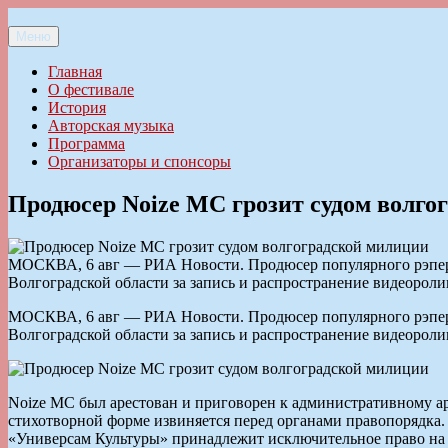
Перейти
к
Меню
Ильменский фестиваль авторской песни
содержимому
Главная
О фестивале
История
Авторская музыка
Программа
Организаторы и спонсоры
Продюсер Noize MC грозит судом волго
МОСКВА, 6 авг — РИА Новости. Продюсер популярного рэпера 
Волгоградской области за запись и распространение видеороли
МОСКВА, 6 авг — РИА Новости. Продюсер популярного рэпера 
Волгоградской области за запись и распространение видеороли
Noize MC был арестован и приговорен к административному аре
стихотворной форме извиняется перед органами правопорядка. 
«Универсам Культуры» принадлежит исключительное право на 