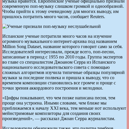
музыка нравится. Европейские ученые официально признали
современную поп-музыку слишком громкой и однообразной.
Чтобы прийти к этому очевидному для многих выводу, им
пришлось потратить много часов, сообщает Reuters.
Испанские ученые потратили много часов на изучение
огромного музыкального интернет-архива под названием
Million Song Dataset, название которого говорит само за себя.
Исследователей интересовали, прежде всего, поп-песни,
записанные в период с 1955 по 2010 годы. Группа экспертов
во главе со специалистом Джоаном Серра из Испанского
национального исследовательского совета с помощью
сложных алгоритмов изучила типичные образцы популярной
музыки за последние полвека и пришла к выводу, что со
временем композиции становились все громче и проще с
точки зрения аккордового построения и мелодики.
«Цифры показывают, что чем позже написана песня, тем
проще она устроена. Иными словами, чем ближе мы
приближаемся к началу XXI века, тем меньше нот используют
мейнстримовые композиторы для создания своих
произведений», — рассказал Джоан Серра журналистам.
Исследователи обнаружили также, что палитра тембров,