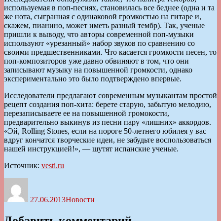
используемая в поп-песнях, становилась все беднее (одна и та
же нота, сыгранная с одинаковой громкостью на гитаре и,
скажем, пианино, может иметь разный тембр). Так, ученые
пришли к выводу, что авторы современной поп-музыки
используют «урезанный» набор звуков по сравнению со
своими предшественниками. Что касается громкости песен, то
поп-композиторов уже давно обвиняют в том, что они
записывают музыку на повышенной громкости, однако
экспериментально это было подтверждено впервые.
Исследователи предлагают современным музыкантам простой
рецепт создания поп-хита: берете старую, забытую мелодию,
перезаписываете ее на повышенной громокости,
предварительно выкинув из песни пару «лишних» аккордов.
«Эй, Rolling Stones, если на пороге 50-летнего юбилея у вас
вдруг кончатся творческие идеи, не забудьте воспользоваться
нашей инструкцией!», — шутят испанские ученые.
Источник:
vesti.ru
Автор
Опубликовано
Рубрики
27.06.2013
Новости
Добавить комментарий