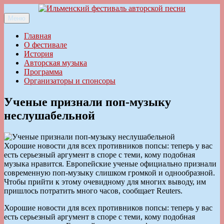
Перейти
к
Меню
Ильменский фестиваль авторской песни
содержимому
Главная
О фестивале
История
Авторская музыка
Программа
Организаторы и спонсоры
Ученые признали поп-музыку
неслушабельной
Хорошие новости для всех противников попсы: теперь у вас
есть серьезный аргумент в споре с теми, кому подобная
музыка нравится. Европейские ученые официально признали
современную поп-музыку слишком громкой и однообразной.
Чтобы прийти к этому очевидному для многих выводу, им
пришлось потратить много часов, сообщает Reuters.
Хорошие новости для всех противников попсы: теперь у вас
есть серьезный аргумент в споре с теми, кому подобная