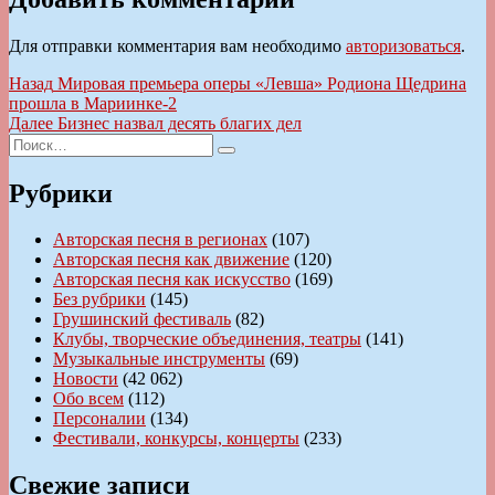
Для отправки комментария вам необходимо
авторизоваться
.
Навигация
Предыдущая
Назад
Мировая премьера оперы «Левша» Родиона Щедрина
запись:
прошла в Мариинке-2
по
Следующая
Далее
Бизнес назвал десять благих дел
записям
Искать:
запись:
Поиск
Рубрики
Авторская песня в регионах
(107)
Авторская песня как движение
(120)
Авторская песня как искусство
(169)
Без рубрики
(145)
Грушинский фестиваль
(82)
Клубы, творческие объединения, театры
(141)
Музыкальные инструменты
(69)
Новости
(42 062)
Обо всем
(112)
Персоналии
(134)
Фестивали, конкурсы, концерты
(233)
Свежие записи