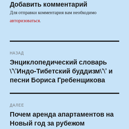
Добавить комментарий
Для отправки комментария вам необходимо
авторизоваться
.
Навигация
НАЗАД
по
Энциклопедический словарь
Предыдущая
\’\’Индо-Тибетский буддизм\’\’ и
запись:
записям
песни Бориса Гребенщикова
ДАЛЕЕ
Почем аренда апартаментов на
Следующая
Новый год за рубежом
запись: