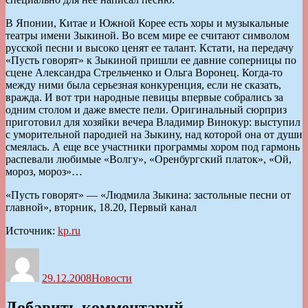
В Японии, Китае и Южной Корее есть хоры и музыкальные
театры имени Зыкиной. Во всем мире ее считают символом
русской песни и высоко ценят ее талант. Кстати, на передачу
«Пусть говорят» к Зыкиной пришли ее давние соперницы по
сцене Александра Стрельченко и Ольга Воронец. Когда-то
между ними была серьезная конкуренция, если не сказать,
вражда. И вот три народные певицы впервые собрались за
одним столом и даже вместе пели. Оригинальный сюрприз
приготовил для хозяйки вечера Владимир Винокур: выступил
с уморительной пародией на Зыкину, над которой она от души
смеялась. А еще все участники программы хором под гармонь
распевали любимые «Волгу», «Оренбургский платок», «Ой,
мороз, мороз»…
«Пусть говорят» — «Людмила Зыкина: застольные песни от
главной», вторник, 18.20, Первый канал
Источник:
kp.ru
Автор
Опубликовано
Рубрики
29.12.2008
Новости
Добавить комментарий