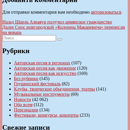
Для отправки комментария вам необходимо
авторизоваться
.
Навигация
Предыдущая
Назад
Шарль Азнавур получил армянское гражданство
запись:
Следующая
Далее
Снос новгородской «Колонны Макаревича» перенесли
по
запись:
на январь
записям
Искать:
Поиск
Рубрики
Авторская песня в регионах
(107)
Авторская песня как движение
(120)
Авторская песня как искусство
(169)
Без рубрики
(145)
Грушинский фестиваль
(82)
Клубы, творческие объединения, театры
(141)
Музыкальные инструменты
(69)
Новости
(42 062)
Обо всем
(112)
Персоналии
(134)
Фестивали, конкурсы, концерты
(233)
Свежие записи