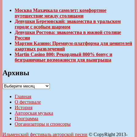
Москва Махачкала самолет: комфортное
путешествие между столицами
Девушки Березовский: знакомства в уральском
городе с особым шармом
Девушки Ростова: знакомства в южной столице
России
Мартин Казино: Премиум-платформа для ценителей
азартных развлечений
Martin Casino 800: Рекордный 800% бонус и
безграничные возможности для выигрыша
Архивы
Архивы
Главная
О фестивале
История
Авторская музыка
Программа
Организаторы и спонсоры
Ильменский фестиваль авторской песни
© CopyRight 2013-