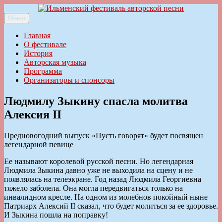
Перейти
к
Меню
Ильменский фестиваль авторской песни
содержимому
Главная
О фестивале
История
Авторская музыка
Программа
Организаторы и спонсоры
Людмилу Зыкину спасла молитва
Алексия II
Предновогодний выпуск «Пусть говорят» будет посвящен
легендарной певице
Ее называют королевой русской песни. Но легендарная
Людмила Зыкина давно уже не выходила на сцену и не
появлялась на телеэкране. Год назад Людмила Георгиевна
тяжело заболела. Она могла передвигаться только на
инвалидном кресле. На одном из молебнов покойный ныне
Патриарх Алексий II сказал, что будет молиться за ее здоровье.
И Зыкина пошла на поправку!