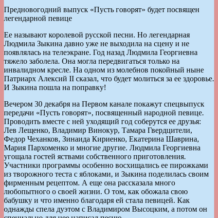
Предновогодний выпуск «Пусть говорят» будет посвящен
легендарной певице
Ее называют королевой русской песни. Но легендарная
Людмила Зыкина давно уже не выходила на сцену и не
появлялась на телеэкране. Год назад Людмила Георгиевна
тяжело заболела. Она могла передвигаться только на
инвалидном кресле. На одном из молебнов покойный ныне
Патриарх Алексий II сказал, что будет молиться за ее здоровье.
И Зыкина пошла на поправку!
Вечером 30 декабря на Первом канале покажут спецвыпуск
передачи «Пусть говорят», посвященный народной певице.
Проводить вместе с ней уходящий год соберутся ее друзья:
Лев Лещенко, Владимир Винокур, Тамара Гвердцители,
Федор Чеханков, Зинаида Кириенко, Екатерина Шаврина,
Мария Пархоменко и многие другие. Людмила Георгиевна
угощала гостей яствами собственного приготовления.
Участники программы особенно восхищались ее пирожками
из творожного теста с яблоками, и Зыкина поделилась своим
фирменным рецептом. А еще она рассказала много
любопытного о своей жизни. О том, как обожала свою
бабушку и что именно благодаря ей стала певицей. Как
однажды спела дуэтом с Владимиром Высоцким, а потом он
специально для нее написал песню.