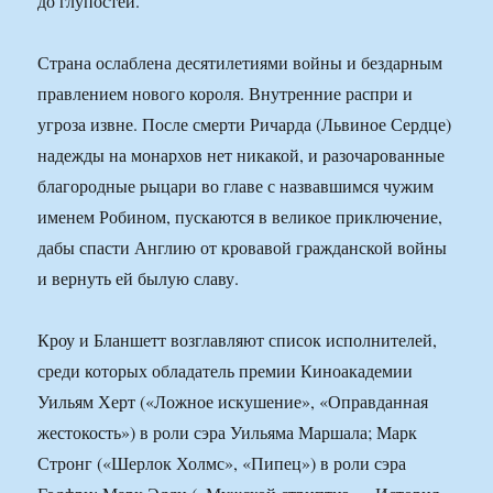
до глупостей.
Страна ослаблена десятилетиями войны и бездарным
правлением нового короля. Внутренние распри и
угроза извне. После смерти Ричарда (Львиное Сердце)
надежды на монархов нет никакой, и разочарованные
благородные рыцари во главе с назвавшимся чужим
именем Робином, пускаются в великое приключение,
дабы спасти Англию от кровавой гражданской войны
и вернуть ей былую славу.
Кроу и Бланшетт возглавляют список исполнителей,
среди которых обладатель премии Киноакадемии
Уильям Херт («Ложное искушение», «Оправданная
жестокость») в роли сэра Уильяма Маршала; Марк
Стронг («Шерлок Холмс», «Пипец») в роли сэра