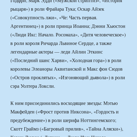
Годфри; Марк Эдди («Мужской стриптиз», «История
рыцаря») в роли Фрайара Тука; Оскар Айзек
(«Совокупность лжи», «Че: Часть первая.
Аргентинец») в роли принца Иоанна; Дэнни Хьюстон
(«Люди Икс: Начало. Росомаха», «Дитя человеческое»)
в роли короля Ричарда Львиное Сердце, а также
легендарные актеры — леди Айлин Эткинс
(«Последний шанс Харви», «Холодная гора») в роли
королевы Элеаноры Аквитанской и Макс фон Сюдов
(«Остров проклятых», «Изгоняющий дьявола») в роли
сэра Уолтера Локсли.
К ним присоединились восходящие звезды: Мэтью
Макфейден («Фрост против Никсона», «Гордость и
предубеждение») в роли шерифа Ноттингемского;
Скотт Граймз («Багровый прилив», «Тайна Аляски»),