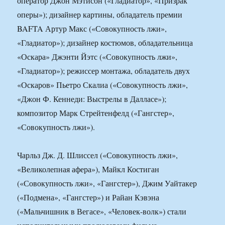
оператор Джон Мэтисон («Гладиатор», «Призрак
оперы»); дизайнер картины, обладатель премии
BAFTA Артур Макс («Совокупность лжи»,
«Гладиатор»); дизайнер костюмов, обладательница
«Оскара» Джэнти Йэтс («Совокупность лжи»,
«Гладиатор»); режиссер монтажа, обладатель двух
«Оскаров» Пьетро Скалиа («Совокупность лжи»,
«Джон Ф. Кеннеди: Выстрелы в Далласе»);
композитор Марк Стрейтенфелд («Гангстер»,
«Совокупность лжи»).
Чарльз Дж. Д. Шлиссел («Совокупность лжи»,
«Великолепная афера»), Майкл Костиган
(«Совокупность лжи», «Гангстер»), Джим Уайтакер
(«Подмена», «Гангстер») и Райан Кэвэна
(«Мальчишник в Вегасе», «Человек-волк») стали