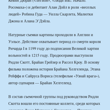
Кевин Дюран («Легион», «Люди Икс: Начало.
Росомаха») и дебютант Алан Дойл в роли «веселых
людей» Робина Гуда — Уилла Скарлета, Малютки
Джона и Алана Э’Дэйла.
Натурные съемки картины проходили в Англии и
Уэльсе. Действие охватывает период со смерти короля
Ричарда I в 1199 году до подписания Великой хартии
вольностей в 1215 году. Продюсерами выступили
Ридли Скотт, Брайан Грейзер и Рассел Кроу. В основу
фильма положена история Брайана Хелгеленда, Этана
Рейффа и Сайруса Вориса (телефильм «Узнай врага»),
автор сценария — Брайан Хелгеленд.
В состав съемочной группы под руководством Ридли
Скотта вошли его постоянные коллеги, среди которых