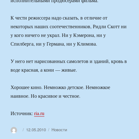
исполнительными продюсерами фильма.
К чести режиссера надо сказать, в отличие от
некоторых наших соотечественников, Ридли Скотт ни
у кого ничего не украл. Ни у Кэмерона, ни у
Спилберга, ни у Германа, ни у Климова.
У него нет нарисованных самолетов и зданий, кровь в
воде красная, а кони — живые.
Хорошее кино. Немножко детское. Немножкое
наивное. Но красивое и честное.
Источник:
ria.ru
Автор
Опубликовано
Рубрики
12.05.2010
Новости