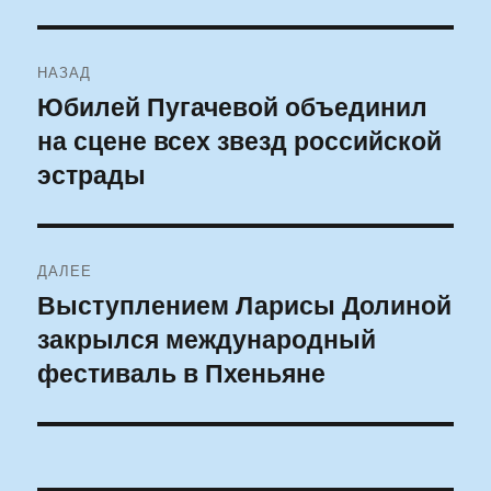
Навигация
НАЗАД
по
Юбилей Пугачевой объединил
Предыдущая
на сцене всех звезд российской
запись:
записям
эстрады
ДАЛЕЕ
Выступлением Ларисы Долиной
Следующая
закрылся международный
запись:
фестиваль в Пхеньяне