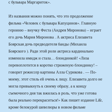
с бульвара Маргариток».
Из названия можно понять, что это продолжение
фильма «Человек с бульвара Капуцинов». Главную
героиню – внучку Феста (Андрея Миронова) – играет
его дочь Мария Миронова . А актриса Елизавета
Боярская дочь предводителя банды (Михаила
Боярского ). Ради этой роли актриса кардинально
изменила имидж и стала… блондинкой! «Лиза
перевоплотится в коротко стриженую блондинку! –
говорит режиссер картины Алла Сурикова . — По-
моему, этот стиль ей очень к лицу. Елизавета долго не
могла привыкнуть к своему образу, а к концу
съемочного дня так вжилась в роль, что уже готова
была реально перекраситься!» Как пишет издание Life,
кроме белокурой шевелюры в новом фильме