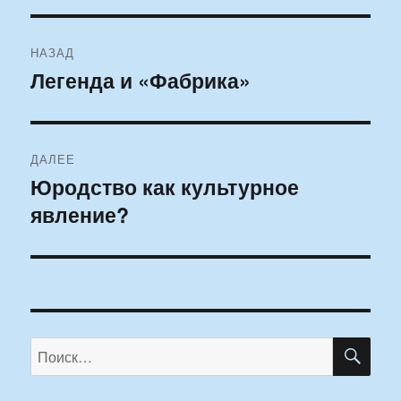
Навигация
НАЗАД
по
Легенда и «Фабрика»
Предыдущая
запись:
записям
ДАЛЕЕ
Юродство как культурное
Следующая
явление?
запись:
ПО
Искать: