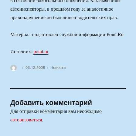
в состоянии алкогольного опьянения. Как выяснили
автоинспекторы, в прошлом году за аналогичное
правонарушение он был лишен водительских прав.
Материал подготовлен службой информации Point.Ru
Источник:
point.ru
Автор
Опубликовано
Рубрики
03.12.2008
Новости
Добавить комментарий
Для отправки комментария вам необходимо
авторизоваться
.