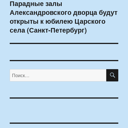
Парадные залы
Следующая
Александровского дворца будут
запись:
открыты к юбилею Царского
села (Санкт-Петербург)
ПО
Искать: