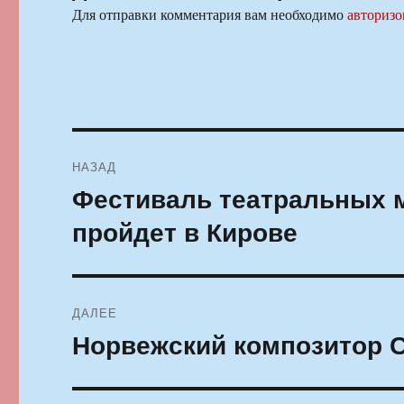
Для отправки комментария вам необходимо
авторизо
Навигация
НАЗАД
по
Фестиваль театральных 
Предыдущая
запись:
записям
пройдет в Кирове
ДАЛЕЕ
Норвежский композитор 
Следующая
запись: