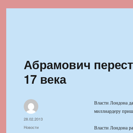
Ильменский фестиваль автор
Абрамович перест
17 века
Власти Лондона да
миллиардеру пришл
Автор
Опубликовано
28.02.2013
Рубрики
Новости
Власти Лондона ра