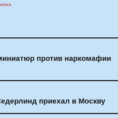
ваться
.
миниатюр против наркомафии
Седерлинд приехал в Москву