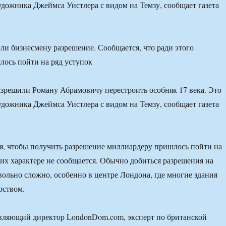
удожника Джеймса Уистлера с видом на Темзу, сообщает газета
ли бизнесмену разрешение. Сообщается, что ради этого
ось пойти на ряд уступок
зрешили Роману Абрамовичу перестроить особняк 17 века. Это
удожника Джеймса Уистлера с видом на Темзу, сообщает газета
я, чтобы получить разрешение миллиардеру пришлось пойти на
б их характере не сообщается. Обычно добиться разрешения на
ольно сложно, особенно в центре Лондона, где многие здания
рством.
авляющий директор LondonDom.com, эксперт по британской