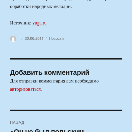
обработки народных мелодий.
Источник:
yuga.ru
Автор
Опубликовано
Рубрики
30.06.2011
Новости
Добавить комментарий
Для отправки комментария вам необходимо
авторизоваться
.
Навигация
НАЗАД
по
«Он не был польским
Предыдущая