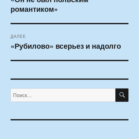
романтиком»
запись:
записям
ДАЛЕЕ
«Рубилово» всерьез и надолго
Следующая
запись:
ПО
Искать: