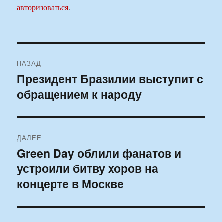
авторизоваться
.
Навигация
НАЗАД
по
Президент Бразилии выступит с
Предыдущая
обращением к народу
запись:
записям
ДАЛЕЕ
Green Day облили фанатов и
Следующая
устроили битву хоров на
запись:
концерте в Москве