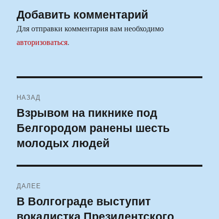
Добавить комментарий
Для отправки комментария вам необходимо
авторизоваться
.
Навигация
НАЗАД
по
Взрывом на пикнике под
Предыдущая
Белгородом ранены шесть
запись:
записям
молодых людей
ДАЛЕЕ
В Волгограде выступит
Следующая
вокалистка Президентского
запись: