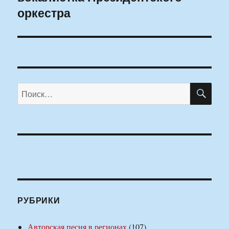
оркестра
ПО
Искать:
РУБРИКИ
Авторская песня в регионах
(107)