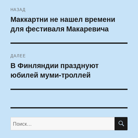
Навигация
НАЗАД
по
Маккартни не нашел времени
Предыдущая
для фестиваля Макаревича
запись:
записям
ДАЛЕЕ
В Финляндии празднуют
Следующая
юбилей муми-троллей
запись:
ПО
Искать: