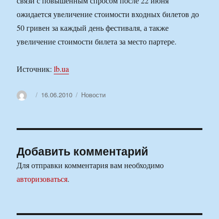
связи с повышенным спросом после 22 июня
ожидается увеличение стоимости входных билетов до
50 гривен за каждый день фестиваля, а также
увеличение стоимости билета за место партере.
Источник:
lb.ua
Автор
Опубликовано
Рубрики
16.06.2010
Новости
Добавить комментарий
Для отправки комментария вам необходимо
авторизоваться
.