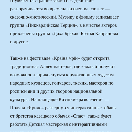
Шулячку та страшне закляття». Действие
разворачивается во времена казачества, сюжет —
сказочно-мистический. Музыку к фильму записывает
группа «Пиккардийская Терция», в качестве актеров
привлечены группа «Даха Браха», Братья Капрановы
и другие.
Также на фестивале «Країна мрій» будет открыта
традиционная Аллея мастеров, где каждый получит
возможность прикоснуться к рукотворным чудесам
народных кузнецов, гончаров, ткачих, мастеров по
росписи яиц и других творцов национальной
культуры. На площадке Казацкие развлечения —
Поляна «Ярило» развернутся интерактивные забавы
от братства казацкого обычая «Спас», также будет
работать Детская мастерская с интерактивными