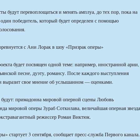
ты будут перевоплощаться и менять амплуа, до тех пор, пока на
я один победитель, который будет определен с помощью
голосования.
екта будет посвящен одной теме: например, иностранной арии,
льянской песне, дуэту, романсу. После каждого выступления
и выразит свое мнение об услышанном — оценками.
в будут: примадонна мировой оперной сцены Любовь
енда мировой оперы Зураб Соткилава, величайшая оперная звезд
экстравагантный режиссер Роман Виктюк.
ы» стартует 3 сентября, сообщает пресс-служба Первого канала.