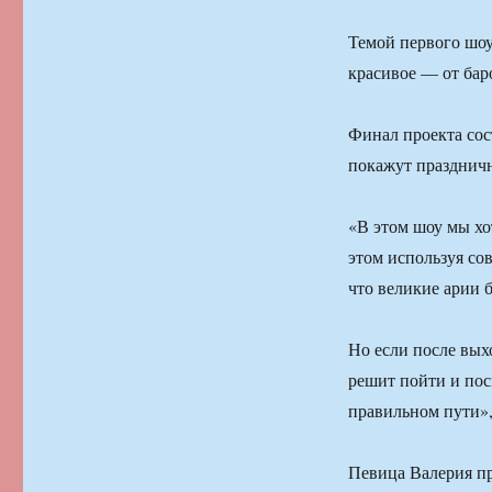
Темой первого шоу
красивое — от бар
Финал проекта сост
покажут праздничн
«В этом шоу мы хот
этом используя сов
что великие арии 
Но если после вых
решит пойти и пос
правильном пути»,
Певица Валерия пр