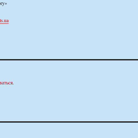
ory»
s.ua
ваться
.