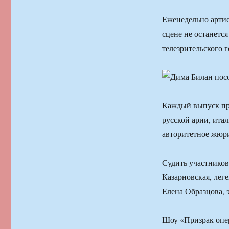
Еженедельно артис
сцене не останетс
телезрительского 
Каждый выпуск про
русской арии, ита
авторитетное жюр
Судить участнико
Казарновская, лег
Елена Образцова, 
Шоу «Призрак опер