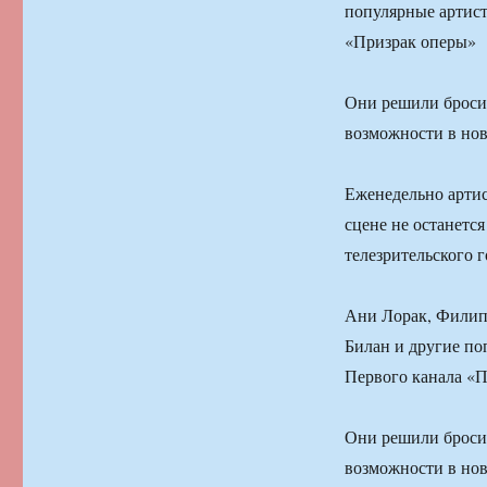
популярные артист
«Призрак оперы»
Они решили бросит
возможности в нов
Еженедельно артис
сцене не останетс
телезрительского 
Ани Лорак, Филипп
Билан и другие по
Первого канала «
Они решили бросит
возможности в нов