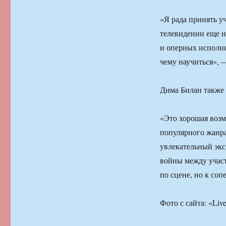
«Я рада принять уч
телевидении еще н
и оперных исполнит
чему научиться», 
Дима Билан также 
«Это хорошая возм
популярного жанра
увлекательный экс
войны между участ
по сцене, но к со
Фото с сайта: «Liv