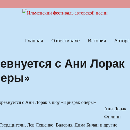
ской песни
Главная
О фестивале
История
Авторс
евнуется с Ани Лорак
перы»
Ани Лорак,
Филипп
Гвердцители, Лев Лещенко, Валерия, Дима Билан и другие