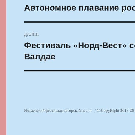
по
Автономное плавание рос
Предыдущая
запись:
записям
ДАЛЕЕ
Фестиваль «Норд-Вест» с
Следующая
запись:
Валдае
Ильменский фестиваль авторской песни
© CopyRight 2013-20