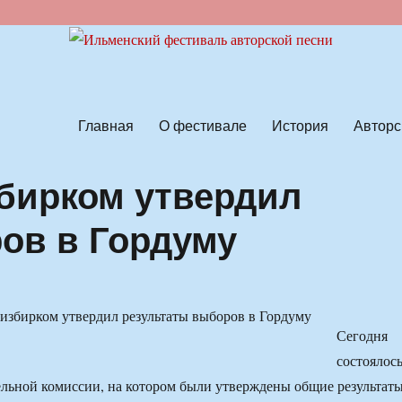
ской песни
Главная
О фестивале
История
Авторс
бирком утвердил
ов в Гордуму
Сегодня
состоялос
ельной комиссии, на котором были утверждены общие результат