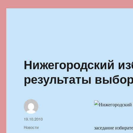
Ильменский фестиваль автор
Нижегородский из
результаты выбор
Автор
Опубликовано
19.10.2010
Рубрики
Новости
заседание избират