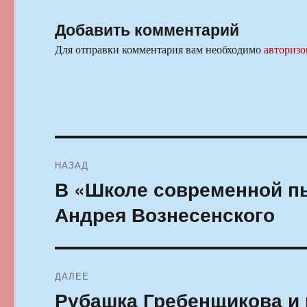
Добавить комментарий
Для отправки комментария вам необходимо
авторизо
Навигация
НАЗАД
по
В «Школе современной п
Предыдущая
запись:
записям
Андрея Вознесенского
ДАЛЕЕ
Рубашка Гребенщикова и 
Следующая