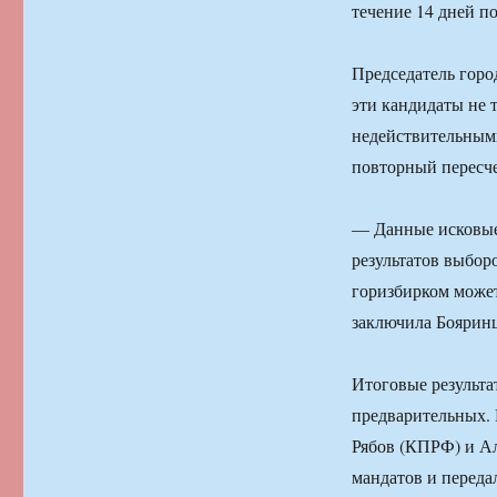
течение 14 дней по
Председатель горо
эти кандидаты не 
недействительными
повторный пересче
— Данные исковые 
результатов выборо
горизбирком может
заключила Бояринц
Итоговые результа
предварительных. 
Рябов (КПРФ) и Ал
мандатов и переда