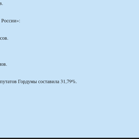
в.
 России»:
.
сов.
ов.
путатов Гордумы составила 31,79%.