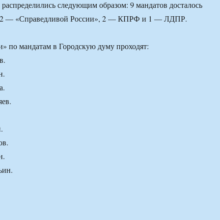
 распределились следующим образом: 9 мандатов досталось
 2 — «Справедливой России», 2 — КПРФ и 1 — ЛДПР.
» по мандатам в Городскую думу проходят:
в.
н.
а.
яев.
.
ов.
н.
ьин.