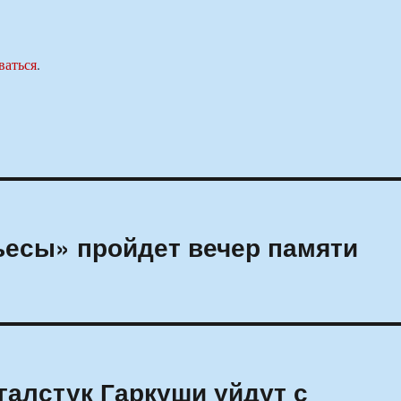
ваться
.
ьесы» пройдет вечер памяти
галстук Гаркуши уйдут с