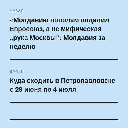
Навигация
НАЗАД
по
«Молдавию пополам поделил
Предыдущая
Евросоюз, а не мифическая
запись:
записям
„рука Москвы“: Молдавия за
неделю
ДАЛЕЕ
Куда сходить в Петропавловске
Следующая
с 28 июня по 4 июля
запись: