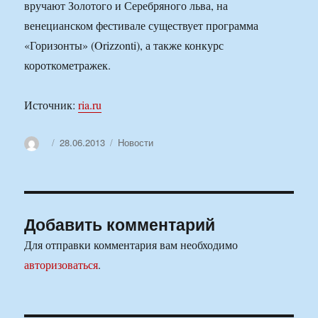
вручают Золотого и Серебряного льва, на
венецианском фестивале существует программа
«Горизонты» (Orizzonti), а также конкурс
короткометражек.
Источник:
ria.ru
Автор
Опубликовано
Рубрики
28.06.2013
Новости
Добавить комментарий
Для отправки комментария вам необходимо
авторизоваться
.