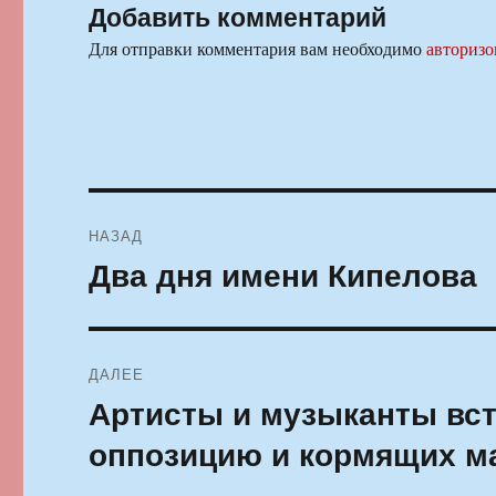
Добавить комментарий
Для отправки комментария вам необходимо
авторизо
Навигация
НАЗАД
по
Два дня имени Кипелова
Предыдущая
запись:
записям
ДАЛЕЕ
Артисты и музыканты вс
Следующая
запись:
оппозицию и кормящих м