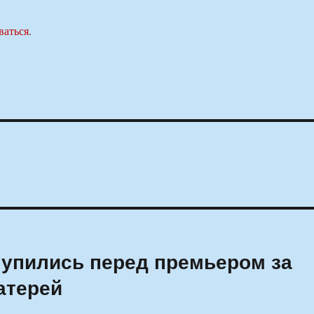
ваться
.
тупились перед премьером за
атерей